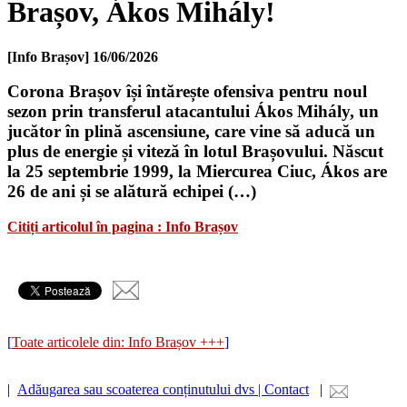
Brașov, Ákos Mihály!
[Info Brașov]
16/06/2026
Corona Brașov își întărește ofensiva pentru noul
sezon prin transferul atacantului Ákos Mihály, un
jucător în plină ascensiune, care vine să aducă un
plus de energie și viteză în lotul Brașovului. Născut
la 25 septembrie 1999, la Miercurea Ciuc, Ákos are
26 de ani și se alătură echipei (…)
Citiți articolul în pagina : Info Brașov
[
Toate articolele din: Info Brașov +++
]
|
Adăugarea sau scoaterea conținutului dvs | Contact
|