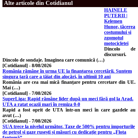
Alte articole din Cotidianul
HAINELE
PUTERII |
Kelemen
Hunor, tăcerea
costumului și
zgomotul
motocicletei
Dincolo de
discursuri.
Dincolo de sondaje. Imaginea care comunică (…)
[Cotidianul]
-
8/08/2026
România rămâne în urma UE la finanțarea cercetării. Suntem
singura țară care a tăiat din alocări, în ultimii 10 ani
România are cea mai mică finanțare pentru cercetare din UE.
Mai (…)
[Cotidianul]
-
7/08/2026
SuperLiga: Rapid rămâne lider după un meci fără gol la Arad.
UTA a ratat ocazii mari în remiza 0-0
Rapid a fost oprit de UTA într-un meci în care gazdele au
avut (…)
[Cotidianul]
-
7/08/2026
SUA trece la nivelul următor. Taxe de 500% pentru importurile
de petrol și gaze rusești și măsuri cu dedicație pentru „Flota
fantomă”