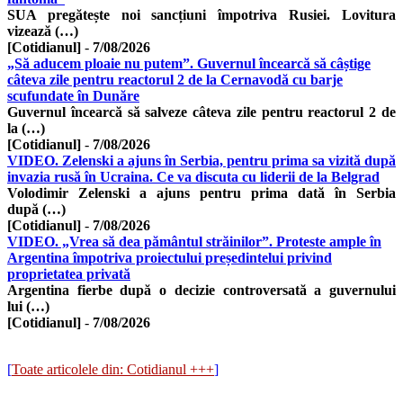
SUA pregătește noi sancțiuni împotriva Rusiei. Lovitura
vizează (…)
[Cotidianul]
-
7/08/2026
„Să aducem ploaie nu putem”. Guvernul încearcă să câștige
câteva zile pentru reactorul 2 de la Cernavodă cu barje
scufundate în Dunăre
Guvernul încearcă să salveze câteva zile pentru reactorul 2 de
la (…)
[Cotidianul]
-
7/08/2026
VIDEO. Zelenski a ajuns în Serbia, pentru prima sa vizită după
invazia rusă în Ucraina. Ce va discuta cu liderii de la Belgrad
Volodimir Zelenski a ajuns pentru prima dată în Serbia
după (…)
[Cotidianul]
-
7/08/2026
VIDEO. „Vrea să dea pământul străinilor”. Proteste ample în
Argentina împotriva proiectului președintelui privind
proprietatea privată
Argentina fierbe după o decizie controversată a guvernului
lui (…)
[Cotidianul]
-
7/08/2026
[
Toate articolele din: Cotidianul +++
]