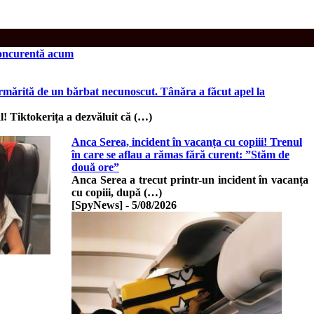
 concurentă acum
 urmărită de un bărbat necunoscut. Tânăra a făcut apel la
l! Tiktokerița a dezvăluit că (…)
Anca Serea, incident în vacanța cu copiii! Trenul
în care se aflau a rămas fără curent: ”Stăm de
două ore”
Anca Serea a trecut printr-un incident în vacanța
cu copiii, după (…)
[SpyNews]
-
5/08/2026