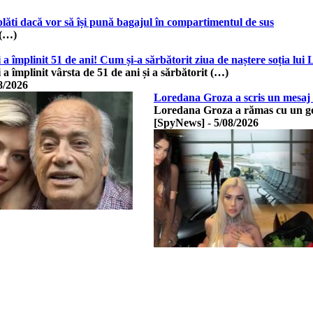
plăti dacă vor să își pună bagajul în compartimentul de sus
 (…)
a împlinit 51 de ani! Cum și-a sărbătorit ziua de naștere soția lui
a împlinit vârsta de 51 de ani și a sărbătorit (…)
8/2026
Loredana Groza a scris un mesaj em
Loredana Groza a rămas cu un gol
[SpyNews]
-
5/08/2026