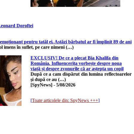
 Leonard Doroftei
oționant pentru tatăl ei. Astăzi bărbatul ar fi împlinit 89 de ani
 imens în suflet, pe care nimeni (…)
EXCLUSIV! De ce a plecat Bia Khalifa din
România. Influencerița vorbește despre noua
viață și despre zvonurile că ar aștepta un copil
După ce a cam dispărut din lumina reflectoarelor
și după ce au (…)
[SpyNews]
-
5/08/2026
[
Toate articolele din: SpyNews +++
]