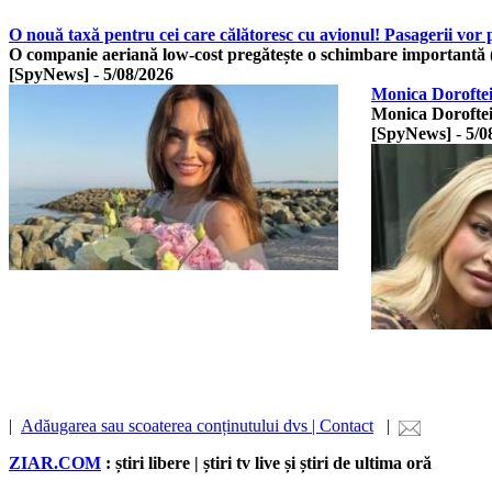
O nouă taxă pentru cei care călătoresc cu avionul! Pasagerii vor 
O companie aeriană low-cost pregătește o schimbare importantă
[SpyNews]
-
5/08/2026
Monica Doroftei 
Monica Doroftei 
[SpyNews]
-
5/0
|
Adăugarea sau scoaterea conținutului dvs | Contact
|
ZIAR.COM
: știri libere | știri tv live și știri de ultima oră