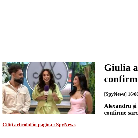
Giulia a
confirm
[SpyNews]
16/0
Alexandru și 
confirme sarc
Citiți articolul în pagina : SpyNews