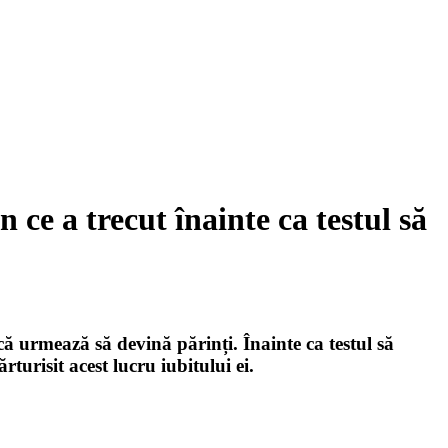
n ce a trecut înainte ca testul să
 că urmează să devină părinți. Înainte ca testul să
urisit acest lucru iubitului ei.