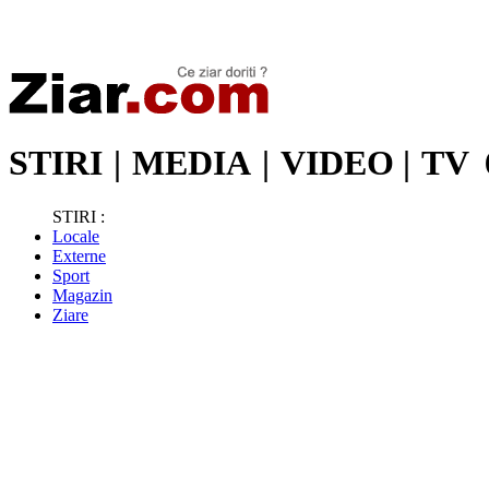
Stiri de ultima oră | Ultimele ştiri | Presa online | Stiri libere
STIRI
|
MEDIA
|
VIDEO
|
TV
STIRI :
Locale
Externe
Sport
Magazin
Ziare