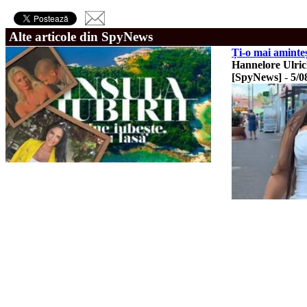
Alte articole din SpyNews
Ți-o mai aminteș
Hannelore Ulric
[SpyNews]
-
5/0