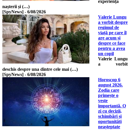
experiența
nașterii și (…)
[SpyNews]
-
6/08/2026
Valerie Lungu
a vorbit despre
regimul de
viață pe care îl
are acum și
despre ce face
pentru a avea
un copil
Valerie Lungu
a vorbit
deschis despre una dintre cele mai (…)
[SpyNews]
-
6/08/2026
Horoscop 6
august 2026.
Zodia care
primește o
veste
importantă. O
zi cu decizii,
schimbări și
oportunități
neașteptate