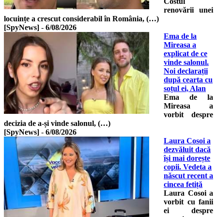
Costul
renovării unei
locuințe a crescut considerabil în România, (…)
[SpyNews]
-
6/08/2026
Ema de la
Mireasa a
explicat de ce
vinde salonul.
Noi declarații
după cearta cu
soțul ei, Alan
Ema de la
Mireasa a
vorbit despre
decizia de a-și vinde salonul, (…)
[SpyNews]
-
6/08/2026
Laura Cosoi a
dezvăluit dacă
își mai dorește
copii. Vedeta a
născut recent a
cincea fetiță
Laura Cosoi a
vorbit cu fanii
ei despre