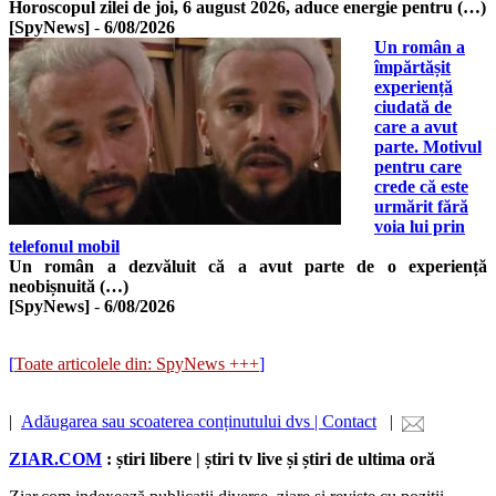
Horoscopul zilei de joi, 6 august 2026, aduce energie pentru (…)
[SpyNews]
-
6/08/2026
Un român a
împărtășit
experiență
ciudată de
care a avut
parte. Motivul
pentru care
crede că este
urmărit fără
voia lui prin
telefonul mobil
Un român a dezvăluit că a avut parte de o experiență
neobișnuită (…)
[SpyNews]
-
6/08/2026
[
Toate articolele din: SpyNews +++
]
|
Adăugarea sau scoaterea conținutului dvs | Contact
|
ZIAR.COM
: știri libere | știri tv live și știri de ultima oră