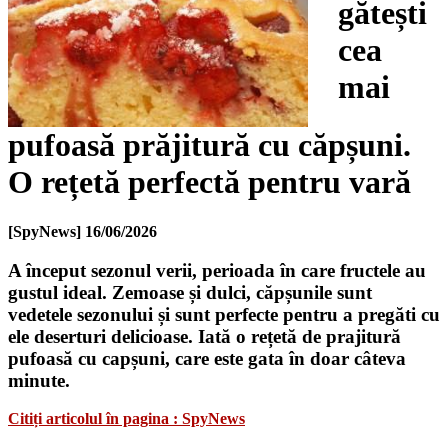
gătești
cea
mai
pufoasă prăjitură cu căpșuni.
O rețetă perfectă pentru vară
[SpyNews]
16/06/2026
A început sezonul verii, perioada în care fructele au
gustul ideal. Zemoase și dulci, căpșunile sunt
vedetele sezonului și sunt perfecte pentru a pregăti cu
ele deserturi delicioase. Iată o rețetă de prajitură
pufoasă cu capșuni, care este gata în doar câteva
minute.
Citiți articolul în pagina : SpyNews