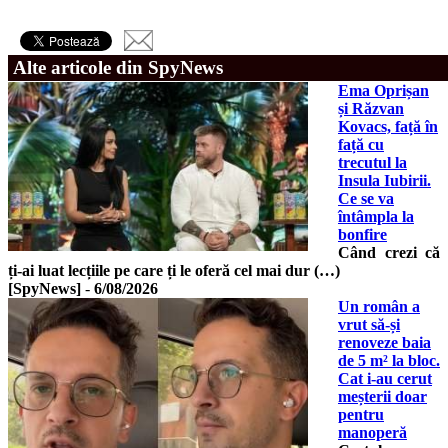
Alte articole din SpyNews
Ema Oprișan
și Răzvan
Kovacs, față în
față cu
trecutul la
Insula Iubirii.
Ce se va
întâmpla la
bonfire
Când crezi că
ți-ai luat lecțiile pe care ți le oferă cel mai dur (…)
[SpyNews]
-
6/08/2026
Un român a
vrut să-și
renoveze baia
de 5 m² la bloc.
Cat i-au cerut
meșterii doar
pentru
manoperă