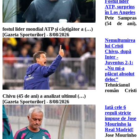
Fostul lider
ATP, surprins
în Los Angeles
Pete Sampras
(54 de ani),
fostul lider mondial ATP și câștigător a (…)
[Gazeta Sporturilor]
-
8/08/2026
Nemulțumirea
lui Cristi
Chivu, după
Inter -
Juventus 2-1:
„Nu mi-a
plăcut absolut
deloc”
Tehnicianul
român Cristi
Chivu (45 de ani) a analizat ultimul (…)
[Gazeta Sporturilor]
-
8/08/2026
Iată cele 6
reguli stricte
impuse de Jose
Mourinho la
Real Madrid!
Jose Mourinho