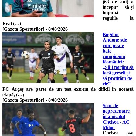
(63 de ani) a
început să-și
impună
regulile la
Real (…)
[Gazeta Sporturilor]
-
8/08/2026
Bogdan
Andone știe
cum poate
bate
campioana
României:
„Să-i forțăm să
facă greșeli și
să profităm de
ele”
FC Argeș are parte de un test extrem de dificil în această
etapă, (…)
[Gazeta Sporturilor]
-
8/08/2026
Scor de
neprezentare
în amicalul
Chelsea - AC
Milan
Chelsea s-a