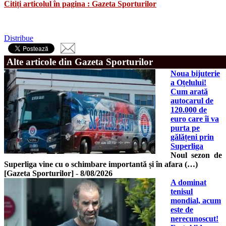
Citiți articolul în pagina : Gazeta Sporturilor
Distribue
Alte articole din Gazeta Sporturilor
Noua bijuterie
a Oțelului!
Cum arată
autocarul de
120.000 de
euro care îi va
purta pe
gălățeni prin
Superliga
Noul sezon de
Superliga vine cu o schimbare importantă și în afara (…)
[Gazeta Sporturilor]
-
8/08/2026
A dominat
tenisul
mondial, acum
este de
nerecunoscut!