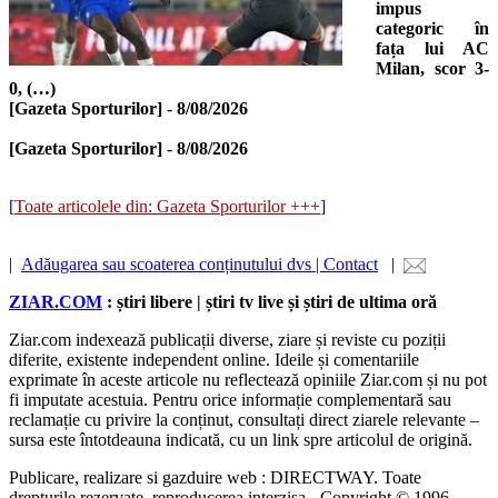
impus
categoric în
fața lui AC
Milan, scor 3-
0, (…)
[Gazeta Sporturilor]
-
8/08/2026
[Gazeta Sporturilor]
-
8/08/2026
[
Toate articolele din: Gazeta Sporturilor +++
]
|
Adăugarea sau scoaterea conținutului dvs | Contact
|
ZIAR.COM
: știri libere | știri tv live și știri de ultima oră
Ziar.com indexează publicații diverse, ziare și reviste cu poziții
diferite, existente independent online. Ideile și comentariile
exprimate în aceste articole nu reflectează opiniile Ziar.com și nu pot
fi imputate acestuia. Pentru orice informație complementară sau
reclamație cu privire la conținut, consultați direct ziarele relevante –
sursa este întotdeauna indicată, cu un link spre articolul de origină.
Publicare, realizare si gazduire web : DIRECTWAY. Toate
drepturile rezervate, reproducerea interzisa - Copyright © 1996-