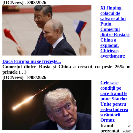
[DCNews]
-
8/08/2026
Xi Jinping,
colacul de
salvare al lui
Putin.
Comerțul
dintre Rusia și
China a
explodat.
Chirieac,
avertisment:
Dacă Europa nu se trezește...
Comerțul dintre Rusia și China a crescut cu peste 26% în
primele (…)
[DCNews]
-
8/08/2026
Cele șase
condiții pe
care Iranul le
pune Statelor
Unite pentru
redeschiderea
strâmtorii
Ormuz
Iranul a
prezentat șase