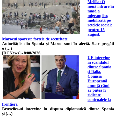
Melilla: O
nouă intrare în
masă a
migranților,
mobilizată pe
rețelele sociale
pentru 15
august.
Marocul sporește forțele de securitate
Autoritățile din Spania și Maroc sunt în alertă. S-ar pregăti
o (…)
[DCNews]
-
8/08/2026
UE intervine
în scandalul
dintre Spania
și Italia.
Comisia
Europeană
anunță când
ar putea fi
ridicate
controalele la
frontieră
Bruxelles-ul intervine în disputa diplomatică dintre Spania
și (…)