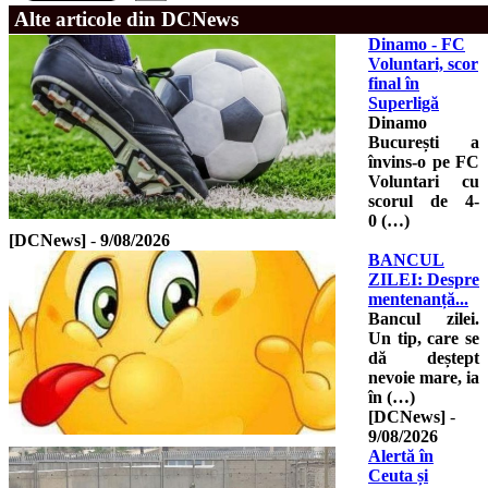
Alte articole din DCNews
Dinamo - FC
Voluntari, scor
final în
Superligă
Dinamo
București a
învins-o pe FC
Voluntari cu
scorul de 4-
0 (…)
[DCNews]
-
9/08/2026
BANCUL
ZILEI: Despre
mentenanță...
Bancul zilei.
Un tip, care se
dă deștept
nevoie mare, ia
în (…)
[DCNews]
-
9/08/2026
Alertă în
Ceuta și