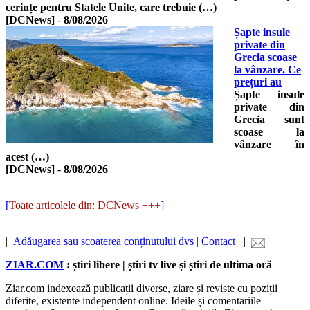
cerințe pentru Statele Unite, care trebuie (…)
[DCNews]
-
8/08/2026
Șapte insule
private din
Grecia scoase
la vânzare. Ce
prețuri au
Șapte insule
private din
Grecia sunt
scoase la
vânzare în
acest (…)
[DCNews]
-
8/08/2026
[
Toate articolele din: DCNews +++
]
|
Adăugarea sau scoaterea conținutului dvs | Contact
|
ZIAR.COM
: știri libere | știri tv live și știri de ultima oră
Ziar.com indexează publicații diverse, ziare și reviste cu poziții
diferite, existente independent online. Ideile și comentariile