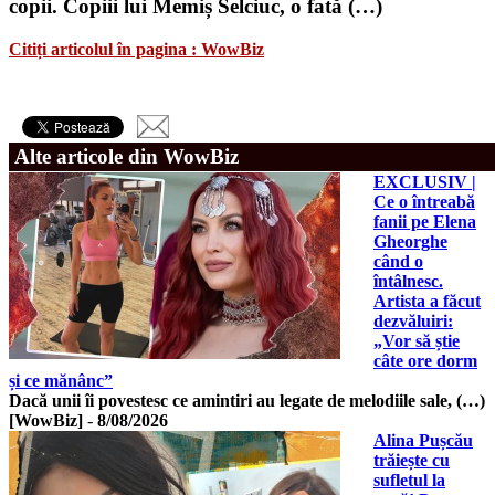
copii. Copiii lui Memiș Selciuc, o fată (…)
Citiți articolul în pagina : WowBiz
Alte articole din WowBiz
EXCLUSIV |
Ce o întreabă
fanii pe Elena
Gheorghe
când o
întâlnesc.
Artista a făcut
dezvăluiri:
„Vor să știe
câte ore dorm
și ce mănânc”
Dacă unii îi povestesc ce amintiri au legate de melodiile sale, (…)
[WowBiz]
-
8/08/2026
Alina Pușcău
trăiește cu
sufletul la