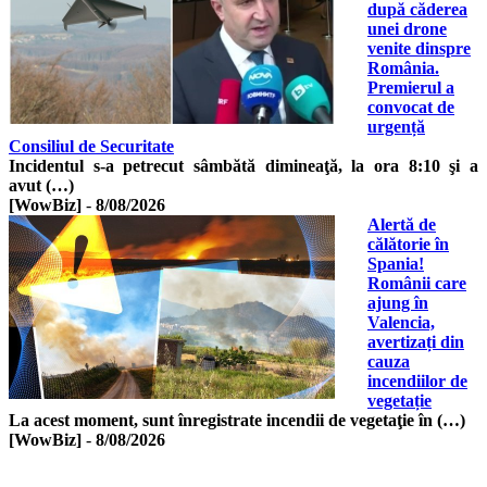
după căderea
unei drone
venite dinspre
România.
Premierul a
convocat de
urgență
Consiliul de Securitate
Incidentul s-a petrecut sâmbătă dimineaţă, la ora 8:10 şi a
avut (…)
[WowBiz]
-
8/08/2026
Alertă de
călătorie în
Spania!
Românii care
ajung în
Valencia,
avertizați din
cauza
incendiilor de
vegetație
La acest moment, sunt înregistrate incendii de vegetaţie în (…)
[WowBiz]
-
8/08/2026