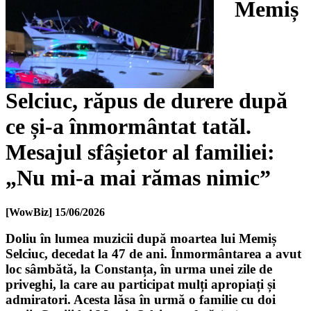
Memiș
Selciuc, răpus de durere după
ce și-a înmormântat tatăl.
Mesajul sfâșietor al familiei:
„Nu mi-a mai rămas nimic”
[WowBiz]
15/06/2026
Doliu în lumea muzicii după moartea lui Memiș
Selciuc, decedat la 47 de ani. Înmormântarea a avut
loc sâmbătă, la Constanța, în urma unei zile de
priveghi, la care au participat mulți apropiați și
admiratori. Acesta lăsa în urmă o familie cu doi