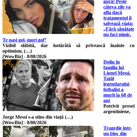
gură! Peste
câteva zile va
afla dacă
tratamentul îi
salvează viața:
„Fără sănătate
nu faci nimic.
Te nași gol, mori gol”
Vizibil slăbită, dar hotărâtă să privească înainte cu
optimism, (…)
[WowBiz]
-
8/08/2026
Doliu în
familia lui
Lionel Messi.
Tatăl
legendarului
fotbalist a
murit la 68 de
ani
Potrivit presei
argentiniene,
Jorge Messi s-a stins din viață (…)
[WowBiz]
-
8/08/2026
Tragedie într-
un bloc din