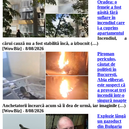
Oradea: o
femeie a fost
găsită fără
suflare în
incendiul care
i-a cuprins
apartamentul
Incendiul, a
cărui cauză nu a fost stabilită încă, a izbucnit (…)
[WowBiz]
-
8/08/2026
Piroman
periculos,
căutat de
polițiști în
București.
Abia eliberat,
este suspect că
a provocat trei
incendii într-o
singură noapte
Anchetatorii încearcă acum să îi dea de urmă, iar imaginile (…)
[WowBiz]
-
8/08/2026
Explozie lângă
un gazoduct
din Bulgaria