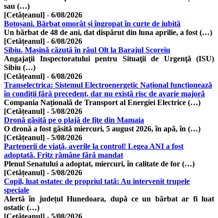
sau (…)
[Cetățeanul]
-
6/08/2026
Botoșani. Bărbat omorât și îngropat în curte de iubită
Un bărbat de 48 de ani, dat dispărut din luna aprilie, a fost (…)
[Cetățeanul]
-
6/08/2026
Sibiu. Mașină căzută în râul Olt la Barajul Scoreiu
Angajaţii Inspectoratului pentru Situaţii de Urgenţă (ISU)
Sibiu (…)
[Cetățeanul]
-
6/08/2026
Transelectrica: Sistemul Electroenergetic Național funcționează
în condiții fără precedent, dar nu există risc de avarie majoră
Compania Națională de Transport al Energiei Electrice (…)
[Cetățeanul]
-
5/08/2026
Dronă găsită pe o plajă de fiţe din Mamaia
O dronă a fost găsită miercuri, 5 august 2026, în apă, în (…)
[Cetățeanul]
-
5/08/2026
Partenerii de viaţă, averile la control! Legea ANI a fost
adoptată. Fritz rămâne fără mandat
Plenul Senatului a adoptat, miercuri, în calitate de for (…)
[Cetățeanul]
-
5/08/2026
Copil, luat ostatec de propriul tată: Au intervenit trupele
speciale
Alertă în județul Hunedoara, după ce un bărbat ar fi luat
ostatic (…)
[Cetățeanul]
-
5/08/2026