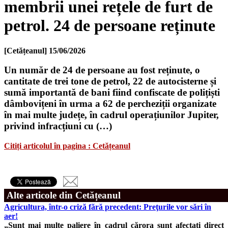
membrii unei rețele de furt de
petrol. 24 de persoane reținute
[Cetățeanul]
15/06/2026
Un număr de 24 de persoane au fost reținute, o
cantitate de trei tone de petrol, 22 de autocisterne și
sumă importantă de bani fiind confiscate de polițiști
dâmbovițeni în urma a 62 de percheziții organizate
în mai multe județe, în cadrul operațiunilor Jupiter,
privind infracțiuni cu (…)
Citiți articolul în pagina : Cetățeanul
Alte articole din Cetățeanul
Agricultura, într-o criză fără precedent: Preţurile vor sări în
aer!
„Sunt mai multe paliere în cadrul cărora sunt afectați direct