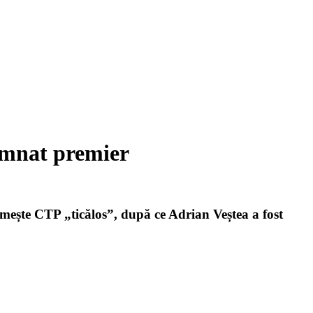
semnat premier
numește CTP „ticălos”, după ce Adrian Veștea a fost