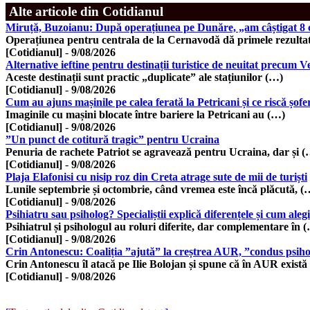
Alte articole din Cotidianul
Miruță, Buzoianu: După operațiunea pe Dunăre, „am câștigat 8
Operațiunea pentru centrala de la Cernavodă dă primele rezulta
[Cotidianul]
-
9/08/2026
Alternative ieftine pentru destinații turistice de neuitat precum
Aceste destinații sunt practic „duplicate” ale stațiunilor (…)
[Cotidianul]
-
9/08/2026
Cum au ajuns mașinile pe calea ferată la Petricani și ce riscă șofer
Imaginile cu mașini blocate între bariere la Petricani au (…)
[Cotidianul]
-
9/08/2026
”Un punct de cotitură tragic” pentru Ucraina
Penuria de rachete Patriot se agravează pentru Ucraina, dar și 
[Cotidianul]
-
9/08/2026
Plaja Elafonisi cu nisip roz din Creta atrage sute de mii de turiști
Lunile septembrie și octombrie, când vremea este încă plăcută, (
[Cotidianul]
-
9/08/2026
Psihiatru sau psiholog? Specialiștii explică diferențele și cum ale
Psihiatrul și psihologul au roluri diferite, dar complementare în 
[Cotidianul]
-
9/08/2026
Crin Antonescu: Coaliția ”ajută” la creștrea AUR, ”condus psih
Crin Antonescu îl atacă pe Ilie Bolojan și spune că în AUR există
[Cotidianul]
-
9/08/2026