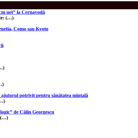
 cm net” la Cernavodă
te: (…)
 Veneția, Como sau Kyoto
ii
(…)
…)
gi ajutorul potrivit pentru sănătatea mintală
(…)
ologic” de Călin Georgescu
 (…)