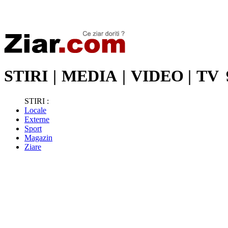
Stiri de ultima oră | Ultimele ştiri | Presa online | Stiri libere
STIRI
|
MEDIA
|
VIDEO
|
TV
STIRI :
Locale
Externe
Sport
Magazin
Ziare