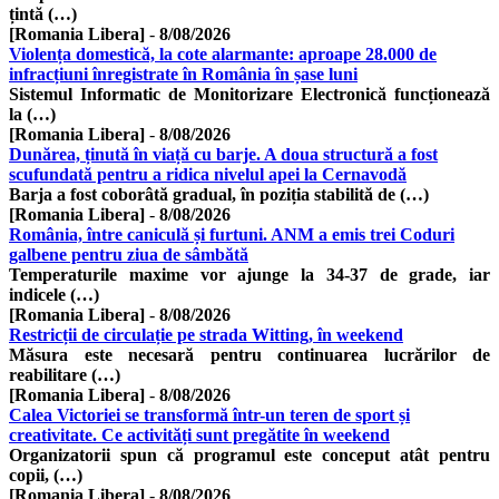
țintă (…)
[Romania Libera]
-
8/08/2026
Violența domestică, la cote alarmante: aproape 28.000 de
infracțiuni înregistrate în România în șase luni
Sistemul Informatic de Monitorizare Electronică funcționează
la (…)
[Romania Libera]
-
8/08/2026
Dunărea, ținută în viață cu barje. A doua structură a fost
scufundată pentru a ridica nivelul apei la Cernavodă
Barja a fost coborâtă gradual, în poziția stabilită de (…)
[Romania Libera]
-
8/08/2026
România, între caniculă și furtuni. ANM a emis trei Coduri
galbene pentru ziua de sâmbătă
Temperaturile maxime vor ajunge la 34-37 de grade, iar
indicele (…)
[Romania Libera]
-
8/08/2026
Restricții de circulație pe strada Witting, în weekend
Măsura este necesară pentru continuarea lucrărilor de
reabilitare (…)
[Romania Libera]
-
8/08/2026
Calea Victoriei se transformă într-un teren de sport și
creativitate. Ce activități sunt pregătite în weekend
Organizatorii spun că programul este conceput atât pentru
copii, (…)
[Romania Libera]
-
8/08/2026