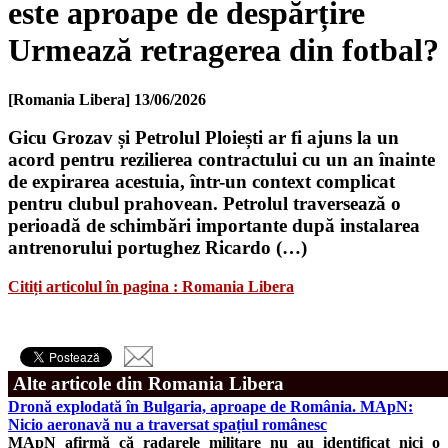
este aproape de despărțire
Urmează retragerea din fotbal?
[Romania Libera]
13/06/2026
Gicu Grozav și Petrolul Ploiești ar fi ajuns la un
acord pentru rezilierea contractului cu un an înainte
de expirarea acestuia, într-un context complicat
pentru clubul prahovean. Petrolul traversează o
perioadă de schimbări importante după instalarea
antrenorului portughez Ricardo (…)
Citiți articolul în pagina : Romania Libera
Alte articole din Romania Libera
Dronă explodată în Bulgaria, aproape de România. MApN:
Nicio aeronavă nu a traversat spațiul românesc
MApN afirmă că radarele militare nu au identificat nici o