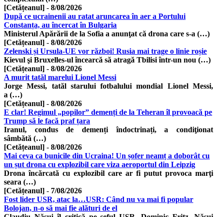
[Cetățeanul]
-
8/08/2026
După ce ucrainenii au ratat aruncarea în aer a Portului
Constanța, au încercat în Bulgaria
Ministerul Apărării de la Sofia a anunţat că drona care s-a (…)
[Cetățeanul]
-
8/08/2026
Zelenski și Ursula-UE vor război! Rusia mai trage o linie roșie
Kievul şi Bruxelles-ul încearcă să atragă Tbilisi într-un nou (…)
[Cetățeanul]
-
8/08/2026
A murit tatăl marelui Lionel Messi
Jorge Messi, tatăl starului fotbalului mondial Lionel Messi,
a (…)
[Cetățeanul]
-
8/08/2026
E clar! Regimul „popilor” demenți de la Teheran îl provoacă pe
Trump să le facă praf țara
Iranul, condus de demenți îndoctrinați, a condiţionat
sâmbătă (…)
[Cetățeanul]
-
8/08/2026
Mai ceva ca bunicile din Ucraina! Un șofer neamț a doborât cu
un șut drona cu explozibil care viza aeroportul din Leipzig
Drona încărcată cu explozibil care ar fi putut provoca marţi
seara (…)
[Cetățeanul]
-
7/08/2026
Fost lider USR, atac la…USR: Când nu va mai fi popular
Bolojan, n-o să mai fie alături de el
Claudiu Năsui îl critică pe șeful USR, Dominic Fritz. Năsui