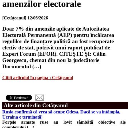
amenzilor electorale
[Cetățeanul]
12/06/2026
Doar 7% din amenzile aplicate de Autoritatea
Electorală Permanentă (AEP) pentru încălcarea
regulilor de finanțare politică au fost recuperate
efectiv de stat, potrivit unui raport publicat de
Expert Forum (EFOR). CITEŞTE ŞI: Călin
Georgescu, chemat din nou la judecătorie
Documentul (…)
Citiți articolul în pagina : Cetățeanul
Alte articole din Cetățeanul
Rusia confirmă că vrea să ocupe Odesa. Dacă se va întâmpla,
Ucraina e terminată!
Forţele armate ruse au lovit sâmbătă obiective ale
complexului (…)