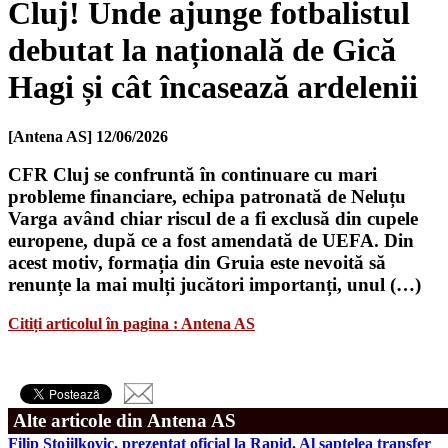
Cluj! Unde ajunge fotbalistul
debutat la națională de Gică
Hagi și cât încasează ardelenii
[Antena AS]
12/06/2026
CFR Cluj se confruntă în continuare cu mari
probleme financiare, echipa patronată de Neluțu
Varga având chiar riscul de a fi exclusă din cupele
europene, după ce a fost amendată de UEFA. Din
acest motiv, formația din Gruia este nevoită să
renunțe la mai mulți jucători importanți, unul (…)
Citiți articolul în pagina : Antena AS
Alte articole din Antena AS
Filip Stojilkovic, prezentat oficial la Rapid. Al şaptelea transfer