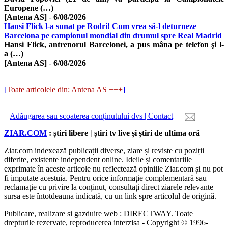
Europene (…)
[Antena AS]
-
6/08/2026
Hansi Flick l-a sunat pe Rodri! Cum vrea să-l deturneze
Barcelona pe campionul mondial din drumul spre Real Madrid
Hansi Flick, antrenorul Barcelonei, a pus mâna pe telefon şi l-
a (…)
[Antena AS]
-
6/08/2026
[
Toate articolele din: Antena AS +++
]
|
Adăugarea sau scoaterea conținutului dvs | Contact
|
ZIAR.COM
: știri libere | știri tv live și știri de ultima oră
Ziar.com indexează publicații diverse, ziare și reviste cu poziții
diferite, existente independent online. Ideile și comentariile
exprimate în aceste articole nu reflectează opiniile Ziar.com și nu pot
fi imputate acestuia. Pentru orice informație complementară sau
reclamație cu privire la conținut, consultați direct ziarele relevante –
sursa este întotdeauna indicată, cu un link spre articolul de origină.
Publicare, realizare si gazduire web : DIRECTWAY. Toate
drepturile rezervate, reproducerea interzisa - Copyright © 1996-