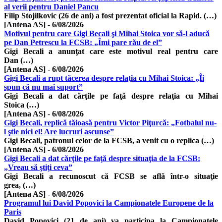
al verii pentru Daniel Pancu
Filip Stojilkovic (26 de ani) a fost prezentat oficial la Rapid. (…)
[Antena AS]
-
6/08/2026
Motivul pentru care Gigi Becali şi Mihai Stoica vor să-l aducă
pe Dan Petrescu la FCSB: „Îmi pare rău de el”
Gigi Becali a anunţat care este motivul real pentru care
Dan (…)
[Antena AS]
-
6/08/2026
Gigi Becali a rupt tăcerea despre relaţia cu Mihai Stoica: „Îi
spun că nu mai suport”
Gigi Becali a dat cărţile pe faţă despre relaţia cu Mihai
Stoica (…)
[Antena AS]
-
6/08/2026
Gigi Becali, replică tăioasă pentru Victor Piţurcă: „Fotbalul nu-
l ştie nici el! Are lucruri ascunse”
Gigi Becali, patronul celor de la FCSB, a venit cu o replica (…)
[Antena AS]
-
6/08/2026
Gigi Becali a dat cărţile pe faţă despre situaţia de la FCSB:
„Vreau să ştiţi ceva”
Gigi Becali a recunoscut că FCSB se află într-o situaţie
grea, (…)
[Antena AS]
-
6/08/2026
Programul lui David Popovici la Campionatele Europene de la
Paris
David Popovici (21 de ani) va participa la Campionatele