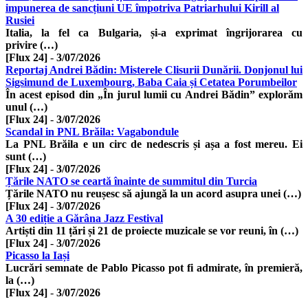
impunerea de sancțiuni UE împotriva Patriarhului Kirill al
Rusiei
Italia, la fel ca Bulgaria, și-a exprimat îngrijorarea cu
privire (…)
[Flux 24]
-
3/07/2026
Reportaj Andrei Bădin: Misterele Clisurii Dunării. Donjonul lui
Sigsimund de Luxembourg, Baba Caia și Cetatea Porumbeilor
În acest episod din „În jurul lumii cu Andrei Bădin” explorăm
unul (…)
[Flux 24]
-
3/07/2026
Scandal in PNL Brăila: Vagabondule
La PNL Brăila e un circ de nedescris și așa a fost mereu. Ei
sunt (…)
[Flux 24]
-
3/07/2026
Țările NATO se ceartă înainte de summitul din Turcia
Țările NATO nu reușesc să ajungă la un acord asupra unei (…)
[Flux 24]
-
3/07/2026
A 30 ediție a Gărâna Jazz Festival
Artiști din 11 țări și 21 de proiecte muzicale se vor reuni, în (…)
[Flux 24]
-
3/07/2026
Picasso la Iași
Lucrări semnate de Pablo Picasso pot fi admirate, în premieră,
la (…)
[Flux 24]
-
3/07/2026