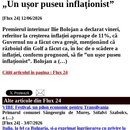
„Un ușor puseu inflaționist”
[Flux 24]
12/06/2026
Premierul interimar Ilie Bolojan a declarat vineri,
referitor la creșterea inflației aproape de 11%, că
Guvernul nu a făcut ceva greșit, menționând că
războiul din Golf a făcut ca, în loc de o scădere a
inflației, conform prognozei, să fie ”un ușor puseu
inflaționist”. Bolojan a (…)
Citiți articolul în pagina : Flux 24
Alte articole din Flux 24
VIBE Festival, un pilon economic pentru Transilvania
Primarul comunei Sângeorgiu de Mureș, Sófalvi Szabolcs,
a (…)
[Flux 24]
-
3/07/2026
Italia, la fel ca Bulgaria, și-a exprimat îngrijorarea cu privire la