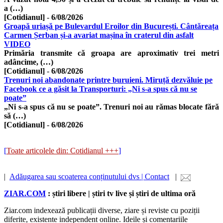
a (…)
[Cotidianul]
-
6/08/2026
Groapă uriașă pe Bulevardul Eroilor din București. Cântăreața
Carmen Șerban și-a avariat mașina în craterul din asfalt
VIDEO
Primăria transmite că groapa are aproximativ trei metri
adâncime, (…)
[Cotidianul]
-
6/08/2026
Trenuri noi abandonate printre buruieni. Miruță dezvăluie pe
Facebook ce a găsit la Transporturi: „Ni s-a spus că nu se
poate”
„Ni s-a spus că nu se poate”. Trenuri noi au rămas blocate fără
să (…)
[Cotidianul]
-
6/08/2026
[
Toate articolele din: Cotidianul +++
]
|
Adăugarea sau scoaterea conținutului dvs | Contact
|
ZIAR.COM
: știri libere | știri tv live și știri de ultima oră
Ziar.com indexează publicații diverse, ziare și reviste cu poziții
diferite, existente independent online. Ideile și comentariile