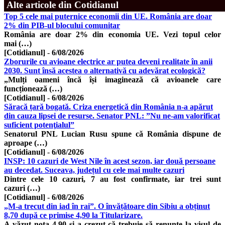
Alte articole din Cotidianul
Top 5 cele mai puternice economii din UE. România are doar
2% din PIB-ul blocului comunitar
România are doar 2% din economia UE. Vezi topul celor
mai (…)
[Cotidianul]
-
6/08/2026
Zborurile cu avioane electrice ar putea deveni realitate în anii
2030. Sunt însă acestea o alternativă cu adevărat ecologică?
„Mulți oameni încă își imaginează că avioanele care
funcționează (…)
[Cotidianul]
-
6/08/2026
Săracă țară bogată. Criza energetică din România n-a apărut
din cauza lipsei de resurse. Senator PNL: ”Nu ne-am valorificat
suficient potenţialul”
Senatorul PNL Lucian Rusu spune că România dispune de
aproape (…)
[Cotidianul]
-
6/08/2026
INSP: 10 cazuri de West Nile în acest sezon, iar două persoane
au decedat. Suceava, județul cu cele mai multe cazuri
Dintre cele 10 cazuri, 7 au fost confirmate, iar trei sunt
cazuri (…)
[Cotidianul]
-
6/08/2026
„M-a trecut din iad în rai”. O învățătoare din Sibiu a obținut
8,70 după ce primise 4,90 la Titularizare.
A văzut nota 4,90 și a crezut că trebuie să renunțe la visul de