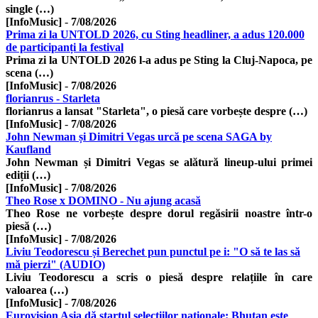
single (…)
[InfoMusic]
-
7/08/2026
Prima zi la UNTOLD 2026, cu Sting headliner, a adus 120.000
de participanți la festival
Prima zi la UNTOLD 2026 l-a adus pe Sting la Cluj-Napoca, pe
scena (…)
[InfoMusic]
-
7/08/2026
florianrus - Starleta
florianrus a lansat "Starleta", o piesă care vorbește despre (…)
[InfoMusic]
-
7/08/2026
John Newman și Dimitri Vegas urcă pe scena SAGA by
Kaufland
John Newman și Dimitri Vegas se alătură lineup-ului primei
ediții (…)
[InfoMusic]
-
7/08/2026
Theo Rose x DOMINO - Nu ajung acasă
Theo Rose ne vorbește despre dorul regăsirii noastre într-o
piesă (…)
[InfoMusic]
-
7/08/2026
Liviu Teodorescu și Berechet pun punctul pe i: "O să te las să
mă pierzi" (AUDIO)
Liviu Teodorescu a scris o piesă despre relațiile în care
valoarea (…)
[InfoMusic]
-
7/08/2026
Eurovision Asia dă startul selecțiilor naționale: Bhutan este