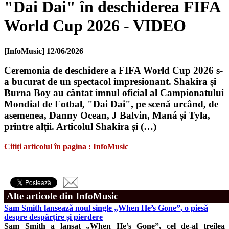
"Dai Dai" în deschiderea FIFA
World Cup 2026 - VIDEO
[InfoMusic]
12/06/2026
Ceremonia de deschidere a FIFA World Cup 2026 s-
a bucurat de un spectacol impresionant. Shakira și
Burna Boy au cântat imnul oficial al Campionatului
Mondial de Fotbal, "Dai Dai", pe scenă urcând, de
asemenea, Danny Ocean, J Balvin, Maná și Tyla,
printre alții. Articolul Shakira și (…)
Citiți articolul în pagina : InfoMusic
Alte articole din InfoMusic
Sam Smith lansează noul single „When He’s Gone”, o piesă
despre despărțire și pierdere
Sam Smith a lansat „When He’s Gone”, cel de-al treilea