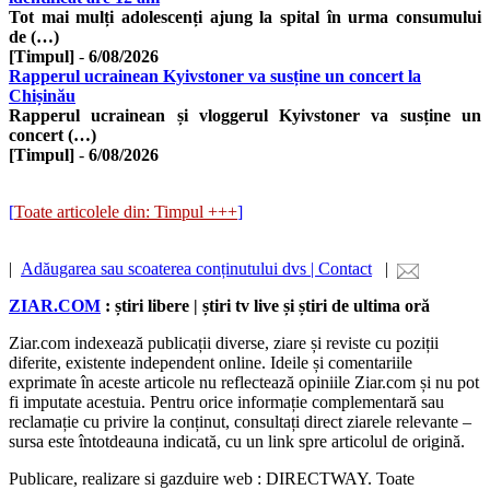
Tot mai mulți adolescenți ajung la spital în urma consumului
de (…)
[Timpul]
-
6/08/2026
Rapperul ucrainean Kyivstoner va susține un concert la
Chișinău
Rapperul ucrainean și vloggerul Kyivstoner va susține un
concert (…)
[Timpul]
-
6/08/2026
[
Toate articolele din: Timpul +++
]
|
Adăugarea sau scoaterea conținutului dvs | Contact
|
ZIAR.COM
: știri libere | știri tv live și știri de ultima oră
Ziar.com indexează publicații diverse, ziare și reviste cu poziții
diferite, existente independent online. Ideile și comentariile
exprimate în aceste articole nu reflectează opiniile Ziar.com și nu pot
fi imputate acestuia. Pentru orice informație complementară sau
reclamație cu privire la conținut, consultați direct ziarele relevante –
sursa este întotdeauna indicată, cu un link spre articolul de origină.
Publicare, realizare si gazduire web : DIRECTWAY. Toate