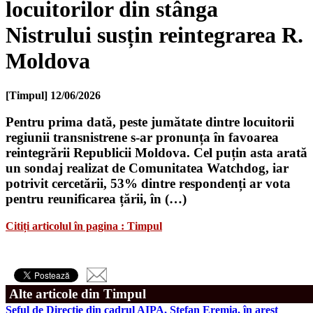
locuitorilor din stânga
Nistrului susțin reintegrarea R.
Moldova
[Timpul]
12/06/2026
Pentru prima dată, peste jumătate dintre locuitorii
regiunii transnistrene s-ar pronunța în favoarea
reintegrării Republicii Moldova. Cel puțin asta arată
un sondaj realizat de Comunitatea Watchdog, iar
potrivit cercetării, 53% dintre respondenți ar vota
pentru reunificarea țării, în (…)
Citiți articolul în pagina : Timpul
Alte articole din Timpul
Șeful de Direcție din cadrul AIPA, Ștefan Eremia, în arest