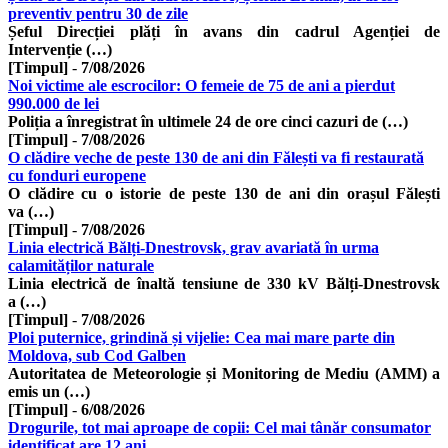
preventiv pentru 30 de zile
Șeful Direcției plăți în avans din cadrul Agenției de
Intervenție (…)
[Timpul]
-
7/08/2026
Noi victime ale escrocilor: O femeie de 75 de ani a pierdut
990.000 de lei
Poliția a înregistrat în ultimele 24 de ore cinci cazuri de (…)
[Timpul]
-
7/08/2026
O clădire veche de peste 130 de ani din Fălești va fi restaurată
cu fonduri europene
O clădire cu o istorie de peste 130 de ani din orașul Fălești
va (…)
[Timpul]
-
7/08/2026
Linia electrică Bălți-Dnestrovsk, grav avariată în urma
calamităților naturale
Linia electrică de înaltă tensiune de 330 kV Bălți-Dnestrovsk
a (…)
[Timpul]
-
7/08/2026
Ploi puternice, grindină și vijelie: Cea mai mare parte din
Moldova, sub Cod Galben
Autoritatea de Meteorologie și Monitoring de Mediu (AMM) a
emis un (…)
[Timpul]
-
6/08/2026
Drogurile, tot mai aproape de copii: Cel mai tânăr consumator
identificat are 12 ani