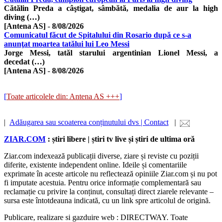
Cătălin Preda a câştigat, sâmbătă, medalia de aur la high
diving (…)
[Antena AS]
-
8/08/2026
Comunicatul făcut de Spitalului din Rosario după ce s-a
anunţat moartea tatălui lui Leo Messi
Jorge Messi, tatăl starului argentinian Lionel Messi, a
decedat (…)
[Antena AS]
-
8/08/2026
[
Toate articolele din: Antena AS +++
]
|
Adăugarea sau scoaterea conținutului dvs | Contact
|
ZIAR.COM
: știri libere | știri tv live și știri de ultima oră
Ziar.com indexează publicații diverse, ziare și reviste cu poziții
diferite, existente independent online. Ideile și comentariile
exprimate în aceste articole nu reflectează opiniile Ziar.com și nu pot
fi imputate acestuia. Pentru orice informație complementară sau
reclamație cu privire la conținut, consultați direct ziarele relevante –
sursa este întotdeauna indicată, cu un link spre articolul de origină.
Publicare, realizare si gazduire web : DIRECTWAY. Toate