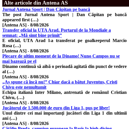
Alte articole din Antena AS
Jurnal Antena Sport | Dan Căpitan pe bancă
The post Jurnal Antena Sport | Dan Căpitan pe bancă
appeared first (…)
[Antena AS]
-
8/08/2026
Transfer oficial la UTA Arad. Portarul de la Mondiale a
semnat: „Mă simt bine primit”
E oficial, UTA Arad l-a transferat pe goalkeeperul Marcio
Rosa (…)
[Antena AS]
-
8/08/2026
Plecare de ultim moment de la Dinamo! Nuno Campos nu se
mai bazează pe el
Dinamo continuă să aibă o perioadă agitată din punct de vedere
al (…)
[Antena AS]
-
8/08/2026
„Aș spune că încă nu!” Chiar dacă a bătut Juventus, Cristi
Chivu este nemulţumit
Echipa italiană Inter Milano, antrenată de românul Cristian
Chivu, (…)
[Antena AS]
-
8/08/2026
Jucătorul de 1.500.000 de euro din Liga 1, pus pe liber!
Unul dintre cei mai importanţi jucători din Liga 1 din ultimii
ani (…)
[Antena AS]
-
8/08/2026
Cătălin Preda, campion european la Paris la high diving