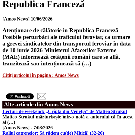
Republica Franceză
[Amos News]
10/06/2026
Atenționare de călătorie in Republica Franceză –
Posibile perturbări ale traficului feroviar, ca urmare
a grevei sindicatelor din transportul feroviar în data
de 10 iunie 2026 Ministerul Afacerilor Externe
(MAE) informează cetățenii români care se află,
tranzitează sau intenționează să (…)
Citiți articolul în pagina : Amos News
Alte articole din Amos News
Lecturi de weekend: „Cripta din Veneția” de Matteo Strukul
Matteo Strukul mărturisește într-o notă a autorului că în acest
al (…)
[Amos News]
-
7/08/2026
Raliul catrenelor: Să râdem cu(de) Mitică! (32-26)