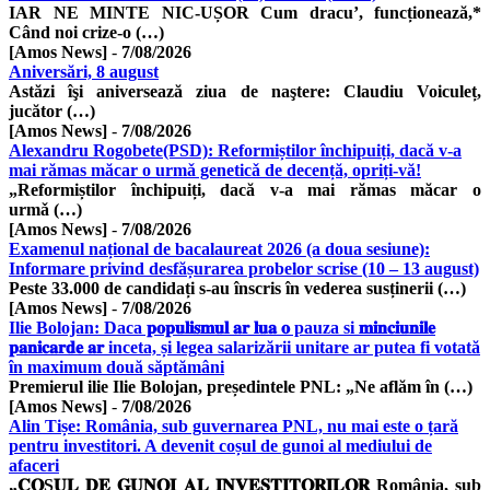
IAR NE MINTE NIC-UȘOR Cum dracu’, funcționează,*
Când noi crize-o (…)
[Amos News]
-
7/08/2026
Aniversări, 8 august
Astăzi îşi aniversează ziua de naştere: Claudiu Voiculeț,
jucător (…)
[Amos News]
-
7/08/2026
Alexandru Rogobete(PSD): Reformiștilor închipuiți, dacă v-a
mai rămas măcar o urmǎ geneticǎ de decență, opriți-vă!
„Reformiștilor închipuiți, dacă v-a mai rămas măcar o
urmǎ (…)
[Amos News]
-
7/08/2026
Examenul național de bacalaureat 2026 (a doua sesiune):
Informare privind desfășurarea probelor scrise (10 – 13 august)
Peste 33.000 de candidați s-au înscris în vederea susținerii (…)
[Amos News]
-
7/08/2026
Ilie Bolojan: Daca 𝐩𝐨𝐩𝐮𝐥𝐢𝐬𝐦𝐮𝐥 𝐚𝐫 𝐥𝐮𝐚 𝐨 pauza si 𝐦𝐢𝐧𝐜𝐢𝐮𝐧𝐢𝐥𝐞
𝐩𝐚𝐧𝐢𝐜𝐚𝐫𝐝𝐞 𝐚𝐫 inceta, și legea salarizării unitare ar putea fi votată
în maximum două săptămâni
Premierul ilie Ilie Bolojan, președintele PNL: „Ne aflăm în (…)
[Amos News]
-
7/08/2026
Alin Tișe: România, sub guvernarea PNL, nu mai este o țară
pentru investitori. A devenit coșul de gunoi al mediului de
afaceri
„𝐂𝐎Ș𝐔𝐋 𝐃𝐄 𝐆𝐔𝐍𝐎𝐈 𝐀𝐋 𝐈𝐍𝐕𝐄𝐒𝐓𝐈𝐓𝐎𝐑𝐈𝐋𝐎𝐑 România, sub