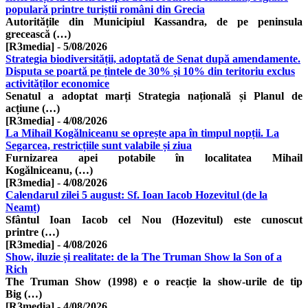
populară printre turiștii români din Grecia
Autoritățile din Municipiul Kassandra, de pe peninsula
grecească (…)
[R3media]
-
5/08/2026
Strategia biodiversității, adoptată de Senat după amendamente.
Disputa se poartă pe țintele de 30% și 10% din teritoriu exclus
activităților economice
Senatul a adoptat marți Strategia națională și Planul de
acțiune (…)
[R3media]
-
4/08/2026
La Mihail Kogălniceanu se oprește apa în timpul nopții. La
Segarcea, restricțiile sunt valabile și ziua
Furnizarea apei potabile în localitatea Mihail
Kogălniceanu, (…)
[R3media]
-
4/08/2026
Calendarul zilei 5 august: Sf. Ioan Iacob Hozevitul (de la
Neamț)
Sfântul Ioan Iacob cel Nou (Hozevitul) este cunoscut
printre (…)
[R3media]
-
4/08/2026
Show, iluzie și realitate: de la The Truman Show la Son of a
Rich
The Truman Show (1998) e o reacție la show-urile de tip
Big (…)
[R3media]
-
4/08/2026