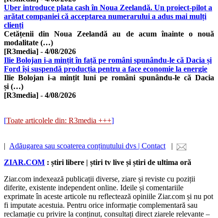
Uber introduce plata cash în Noua Zeelandă. Un proiect-pilot a
arătat companiei că acceptarea numerarului a adus mai mulți
clienți
Cetățenii din Noua Zeelandă au de acum înainte o nouă
modalitate (…)
[R3media]
-
4/08/2026
Ilie Bolojan i-a mințit în față pe români spunându-le că Dacia și
Ford își suspendă producția pentru a face economie la energie
Ilie Bolojan i-a mințit luni pe români spunându-le că Dacia
și (…)
[R3media]
-
4/08/2026
[
Toate articolele din: R3media +++
]
|
Adăugarea sau scoaterea conținutului dvs | Contact
|
ZIAR.COM
: știri libere | știri tv live și știri de ultima oră
Ziar.com indexează publicații diverse, ziare și reviste cu poziții
diferite, existente independent online. Ideile și comentariile
exprimate în aceste articole nu reflectează opiniile Ziar.com și nu pot
fi imputate acestuia. Pentru orice informație complementară sau
reclamație cu privire la conținut, consultați direct ziarele relevante –