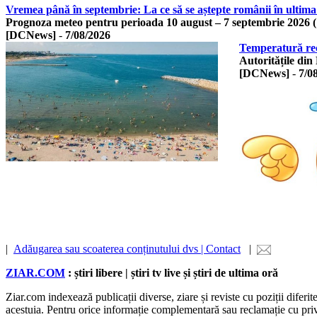
Vremea până în septembrie: La ce să se aștepte românii în ultima
Prognoza meteo pentru perioada 10 august – 7 septembrie 2026 
[DCNews]
-
7/08/2026
Temperatură rec
Autoritățile din
[DCNews]
-
7/0
|
Adăugarea sau scoaterea conținutului dvs | Contact
|
ZIAR.COM
: știri libere | știri tv live și știri de ultima oră
Ziar.com indexează publicații diverse, ziare și reviste cu poziții diferi
acestuia. Pentru orice informație complementară sau reclamație cu privire