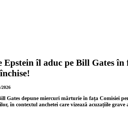
e Epstein îl aduc pe Bill Gates î
 închise!
/2026
Bill Gates depune miercuri mărturie în fața Comisiei 
or, în contextul anchetei care vizează acuzațiile grave a