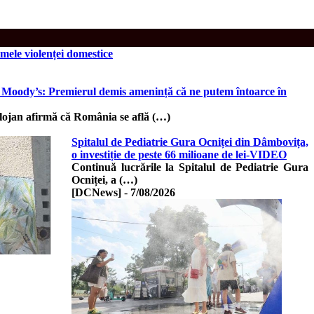
timele violenței domestice
ia Moody’s: Premierul demis amenință că ne putem întoarce în
olojan afirmă că România se află (…)
Spitalul de Pediatrie Gura Ocniței din Dâmbovița,
o investiție de peste 66 milioane de lei-VIDEO
Continuă lucrările la Spitalul de Pediatrie Gura
Ocniței, a (…)
[DCNews]
-
7/08/2026