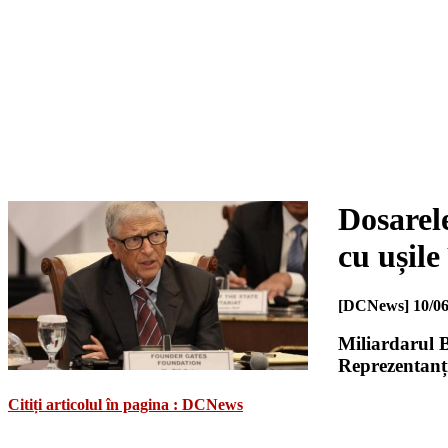
Dosarel
cu ușile
[DCNews]
10/06
Miliardarul 
Reprezentanțil
Citiți articolul în pagina : DCNews