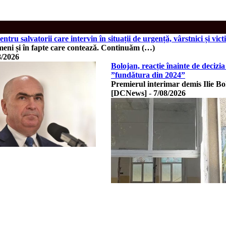
entru salvatorii care intervin în situații de urgență, vârstnici și vic
meni și în fapte care contează. Continuăm (…)
8/2026
Bolojan, reacție înainte de deciz
”fundătura din 2024”
Premierul interimar demis Ilie B
[DCNews]
-
7/08/2026