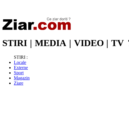
Stiri de ultima oră | Ultimele ştiri | Presa online | Stiri libere
STIRI
|
MEDIA
|
VIDEO
|
TV
STIRI :
Locale
Externe
Sport
Magazin
Ziare