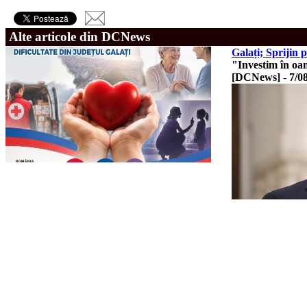
Alte articole din DCNews
Galați; Sprijin p
"Investim în oa
[DCNews]
-
7/0