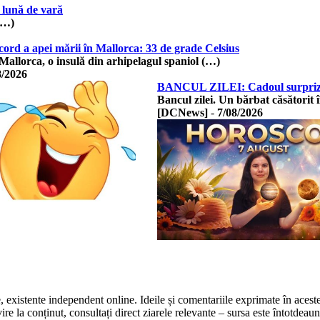
 lună de vară
(…)
ord a apei mării în Mallorca: 33 de grade Celsius
 Mallorca, o insulă din arhipelagul spaniol (…)
8/2026
BANCUL ZILEI: Cadoul surpriză 
Bancul zilei. Un bărbat căsătorit
[DCNews]
-
7/08/2026
te, existente independent online. Ideile și comentariile exprimate în acest
 la conținut, consultați direct ziarele relevante – sursa este întotdeauna