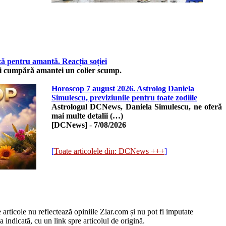
pentru amantă. Reacția soției
 îi cumpără amantei un colier scump.
Horoscop 7 august 2026. Astrolog Daniela
Simulescu, previziunile pentru toate zodiile
Astrologul DCNews, Daniela Simulescu, ne oferă
mai multe detalii (…)
[DCNews]
-
7/08/2026
[
Toate articolele din: DCNews +++
]
e articole nu reflectează opiniile Ziar.com și nu pot fi imputate
 indicată, cu un link spre articolul de origină.