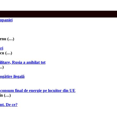
ompaniei
urnu (…)
ri
 cu (…)
itare, Rusia a anihilat tot
(…)
gățire ilegală
 consum final de energie pe locuitor din UE
în (…)
ent. De ce?