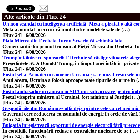
Alte articole din Flux 24
Un nou scandal cu inteligența artificială: Meta a piratat o altă c
Meta a anunțat miercuri că unul dintre modelele sale de (…)
[Flux 24]
-
6/08/2026
Piața Mircea din Drobeta Turnu Severin își schimbă fața
Comercianții din primul tronson al Pieței Mircea din Drobeta-T
[Flux 24]
-
6/08/2026
Trump întâlnire cu sponsorii: El trebuie să câștige viitoarele alege
Președintele SUA Donald Trump, în timpul unei întâlniri private
[Flux 24]
-
6/08/2026
Fostul șef al Armatei ucrainiene: Ucraina și-a epuizat resursele mil
Anul acesta, Ucraina a folosit aproape toate tipurile de arme în 
[Flux 24]
-
6/08/2026
Fostul ambasador ucrainean in SUA pus sub acuzare pentru îmbo
Fostul viceprim-ministru al Ucrainei, fost ministru al Justiției (…)
[Flux 24]
-
6/08/2026
Gospodăriile din România se află deja printre cele cu cel mai mic
Guvernul cere reducerea consumului de energie în orele de vârf, 
[Flux 24]
-
6/08/2026
Bulgaria înregistrează exporturi de energie electrică fără preced
În condițiile funcționării reduse a centralelor nucleare de pe (…)
[Flux 24]
-
6/08/2026