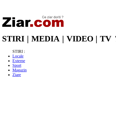
Stiri de ultima oră | Ultimele ştiri | Presa online | Stiri libere
STIRI
|
MEDIA
|
VIDEO
|
TV
STIRI :
Locale
Externe
Sport
Magazin
Ziare