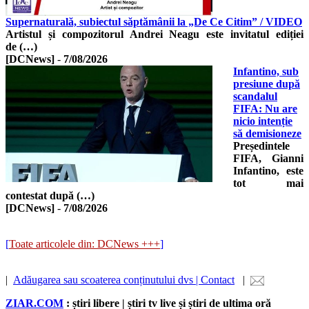
Supernaturală, subiectul săptămânii la „De Ce Citim” / VIDEO
Artistul și compozitorul Andrei Neagu este invitatul ediției
de (…)
[DCNews]
-
7/08/2026
Infantino, sub
presiune după
scandalul
FIFA: Nu are
nicio intenție
să demisioneze
Președintele
FIFA, Gianni
Infantino, este
tot mai
contestat după (…)
[DCNews]
-
7/08/2026
[
Toate articolele din: DCNews +++
]
|
Adăugarea sau scoaterea conținutului dvs | Contact
|
ZIAR.COM
: știri libere | știri tv live și știri de ultima oră