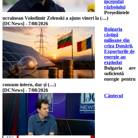
începutul
războiului
Președintele
ucrainean Volodimir Zelenski a ajuns vineri la (…)
[DCNews]
-
7/08/2026
Bulgaria
câștigă
milioane din
criza Dunării.
Exporturile de
energie au
explodat
Bulgaria are
suficientă
energie pentru
consum intern, dar și (…)
[DCNews]
-
7/08/2026
Cântecul