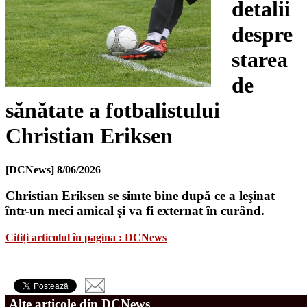
detalii
despre
starea
de
sănătate a fotbalistului
Christian Eriksen
[DCNews]
8/06/2026
Christian Eriksen se simte bine după ce a leşinat
într-un meci amical şi va fi externat în curând.
Citiți articolul în pagina : DCNews
Alte articole din DCNews