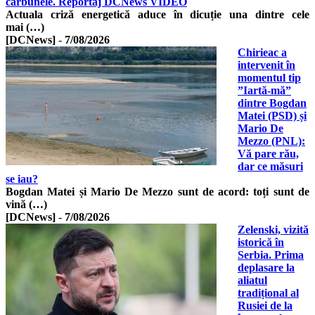
cărbunele. Reportaj DCNews VIDEO
Actuala criză energetică aduce în dicuție una dintre cele
mai (…)
[DCNews]
-
7/08/2026
Chirieac a
intervenit în
momentul tip
”Iartă-mă”
dintre Bogdan
Matei (PSD) și
Mario De
Mezzo (PNL):
Vă pare rău,
dar ce măsuri
se iau?
Bogdan Matei și Mario De Mezzo sunt de acord: toți sunt de
vină (…)
[DCNews]
-
7/08/2026
Zelenski, vizită
istorică în
Serbia. Prima
deplasare la
aliatul
tradițional al
Rusiei de la