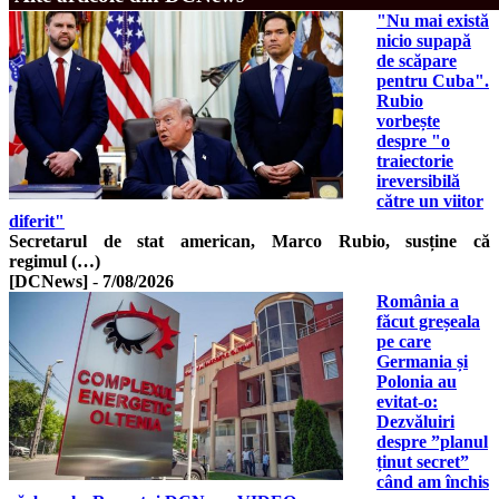
"Nu mai există
nicio supapă
de scăpare
pentru Cuba".
Rubio
vorbește
despre "o
traiectorie
ireversibilă
către un viitor
diferit"
Secretarul de stat american, Marco Rubio, susține că
regimul (…)
[DCNews]
-
7/08/2026
România a
făcut greșeala
pe care
Germania și
Polonia au
evitat-o:
Dezvăluiri
despre ”planul
ținut secret”
când am închis