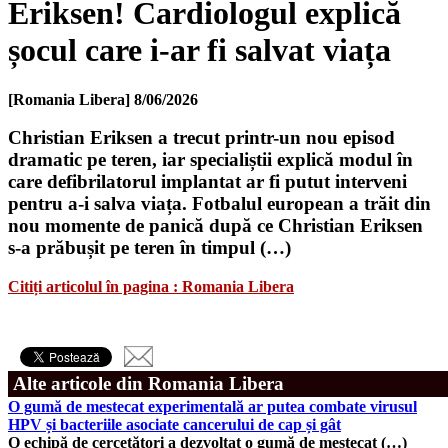
Eriksen! Cardiologul explică
șocul care i-ar fi salvat viața
[Romania Libera]
8/06/2026
Christian Eriksen a trecut printr-un nou episod
dramatic pe teren, iar specialiștii explică modul în
care defibrilatorul implantat ar fi putut interveni
pentru a-i salva viața. Fotbalul european a trăit din
nou momente de panică după ce Christian Eriksen
s-a prăbușit pe teren în timpul (…)
Citiți articolul în pagina : Romania Libera
Alte articole din Romania Libera
O gumă de mestecat experimentală ar putea combate virusul
HPV și bacteriile asociate cancerului de cap și gât
O echipă de cercetători a dezvoltat o gumă de mestecat (…)