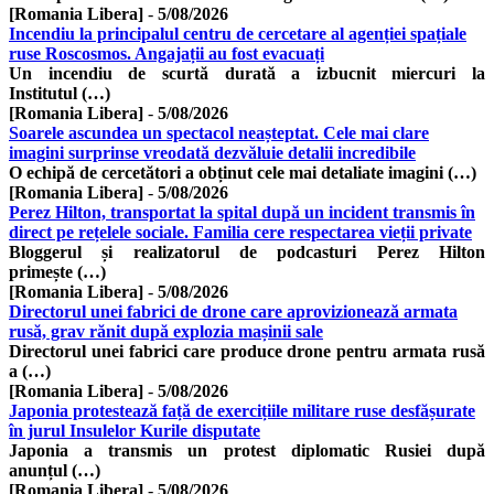
[Romania Libera]
-
5/08/2026
Incendiu la principalul centru de cercetare al agenției spațiale
ruse Roscosmos. Angajații au fost evacuați
Un incendiu de scurtă durată a izbucnit miercuri la
Institutul (…)
[Romania Libera]
-
5/08/2026
Soarele ascundea un spectacol neașteptat. Cele mai clare
imagini surprinse vreodată dezvăluie detalii incredibile
O echipă de cercetători a obținut cele mai detaliate imagini (…)
[Romania Libera]
-
5/08/2026
Perez Hilton, transportat la spital după un incident transmis în
direct pe rețelele sociale. Familia cere respectarea vieții private
Bloggerul și realizatorul de podcasturi Perez Hilton
primește (…)
[Romania Libera]
-
5/08/2026
Directorul unei fabrici de drone care aprovizionează armata
rusă, grav rănit după explozia mașinii sale
Directorul unei fabrici care produce drone pentru armata rusă
a (…)
[Romania Libera]
-
5/08/2026
Japonia protestează față de exercițiile militare ruse desfășurate
în jurul Insulelor Kurile disputate
Japonia a transmis un protest diplomatic Rusiei după
anunțul (…)
[Romania Libera]
-
5/08/2026