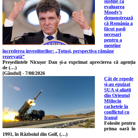
susține că
evaluarea
Moody’s
demonstrează
că România a
făcut pașii
necesari
pentru a
menține
încrederea investitorilor: „Totuși, perspectiva rămâne
rezervată”
Președintele Nicușor Dan și-a exprimat aprecierea că agenția
de (…)
[Gândul]
-
7/08/2026
Cât de repede
și-au epuizat
SUA și aliații
din Orientul
Mijlociu
rachetele în
conflictul cu
Iranul
Folosite pentru
prima oară în
1991, în Războiul din Golf, (…)