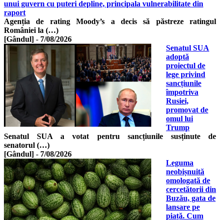
unui guvern cu puteri depline, principala vulnerabilitate din
raport
Agenția de rating Moody’s a decis să păstreze ratingul
României la (…)
[Gândul]
-
7/08/2026
Senatul SUA
adoptă
proiectul de
lege privind
sancțiunile
împotriva
Rusiei,
promovat de
omul lui
Trump
Senatul SUA a votat pentru sancțiunile susținute de
senatorul (…)
[Gândul]
-
7/08/2026
Leguma
neobișnuită
omologată de
cercetătorii din
Buzău, gata de
lansare pe
piață. Cum