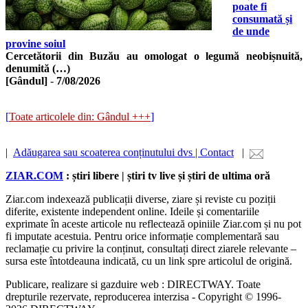
poate fi
consumată și
de unde
provine soiul
Cercetătorii din Buzău au omologat o legumă neobișnuită,
denumită (…)
[Gândul]
-
7/08/2026
[
Toate articolele din: Gândul +++
]
|
Adăugarea sau scoaterea conținutului dvs | Contact
|
ZIAR.COM
: știri libere | știri tv live și știri de ultima oră
Ziar.com indexează publicații diverse, ziare și reviste cu poziții
diferite, existente independent online. Ideile și comentariile
exprimate în aceste articole nu reflectează opiniile Ziar.com și nu pot
fi imputate acestuia. Pentru orice informație complementară sau
reclamație cu privire la conținut, consultați direct ziarele relevante –
sursa este întotdeauna indicată, cu un link spre articolul de origină.
Publicare, realizare si gazduire web : DIRECTWAY. Toate
drepturile rezervate, reproducerea interzisa - Copyright © 1996-