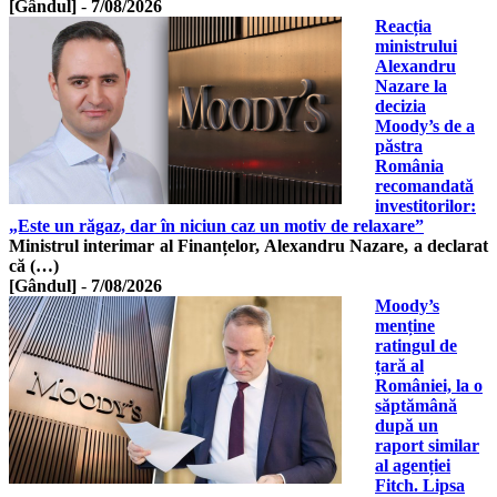
[Gândul]
-
7/08/2026
Reacția
ministrului
Alexandru
Nazare la
decizia
Moody’s de a
păstra
România
recomandată
investitorilor:
„Este un răgaz, dar în niciun caz un motiv de relaxare”
Ministrul interimar al Finanțelor, Alexandru Nazare, a declarat
că (…)
[Gândul]
-
7/08/2026
Moody’s
menține
ratingul de
țară al
României, la o
săptămână
după un
raport similar
al agenției
Fitch. Lipsa