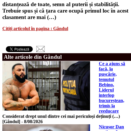
distanțează de toate, semn al puterii și stabilității.
Trebuie spus și că țara care ocupă primul loc în acest
clasament are mai (…)
Citiți articolul în pagina : Gândul
Alte articole din Gândul
Ce a ajuns să
facă, la
pușcărie,
temutul
Bebino.
Liderul
interlop
bucureștean,
trimis la
reeducare
Considerat drept unul dintre cei mai periculoși deținuți (…)
[Gândul]
-
8/08/2026
Nicușor Dan