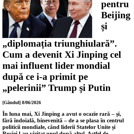
pentru
Beijing
și
„diplomația triunghiulară”.
Cum a devenit Xi Jinping cel
mai influent lider mondial
după ce i-a primit pe
„pelerinii” Trump și Putin
[Gândul]
8/06/2026
În luna mai, Xi Jinping a avut o ocazie rară – și,
fără îndoială, binevenită – de a se plasa în centrul
politicii mondiale, când liderii Statelor Unite și
Rusiei l-au vizitat unul după altul. Astfel de