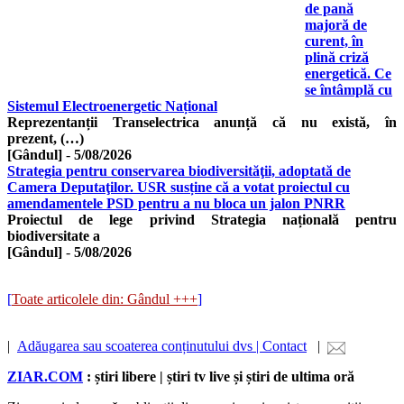
de pană
majoră de
curent, în
plină criză
energetică. Ce
se întâmplă cu
Sistemul Electroenergetic Național
Reprezentanții Transelectrica anunță că nu există, în
prezent, (…)
[Gândul]
-
5/08/2026
Strategia pentru conservarea biodiversităţii, adoptată de
Camera Deputaţilor. USR susține că a votat proiectul cu
amendamentele PSD pentru a nu bloca un jalon PNRR
Proiectul de lege privind Strategia națională pentru
biodiversitate a
[Gândul]
-
5/08/2026
[
Toate articolele din: Gândul +++
]
|
Adăugarea sau scoaterea conținutului dvs | Contact
|
ZIAR.COM
: știri libere | știri tv live și știri de ultima oră