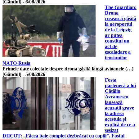
[Gândul]
-
6/08/2026
The Guardian:
Drona
rusească găsită
la aeroportul
de la Leipzig
ar putea
constitui un
act de
escaladare a
tensiunilor
NATO-Rusia
Primele date colectate despre drona găsită lângă avioanele (…)
[Gândul]
-
5/08/2026
Fosta
parteneră a lui
Cătălin
Avramescu
lansează
acuzații grave
la adresa
acestuia și
explică de ce a
sesizat
DIICOT: „Făcea baie complet dezbrăcat cu copiii”. Fostul