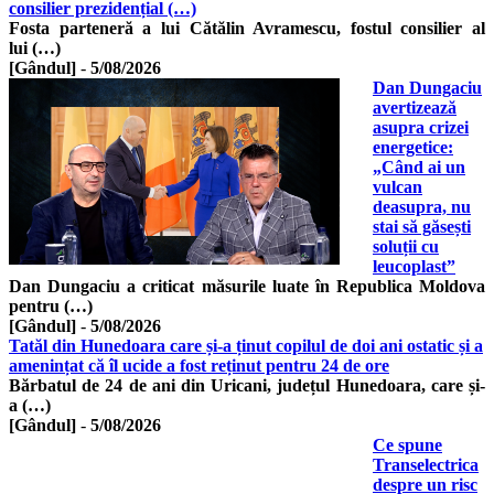
consilier prezidențial (…)
Fosta parteneră a lui Cătălin Avramescu, fostul consilier al
lui (…)
[Gândul]
-
5/08/2026
Dan Dungaciu
avertizează
asupra crizei
energetice:
„Când ai un
vulcan
deasupra, nu
stai să găsești
soluții cu
leucoplast”
Dan Dungaciu a criticat măsurile luate în Republica Moldova
pentru (…)
[Gândul]
-
5/08/2026
Tatăl din Hunedoara care și-a ținut copilul de doi ani ostatic și a
amenințat că îl ucide a fost reținut pentru 24 de ore
Bărbatul de 24 de ani din Uricani, județul Hunedoara, care și-
a (…)
[Gândul]
-
5/08/2026
Ce spune
Transelectrica
despre un risc