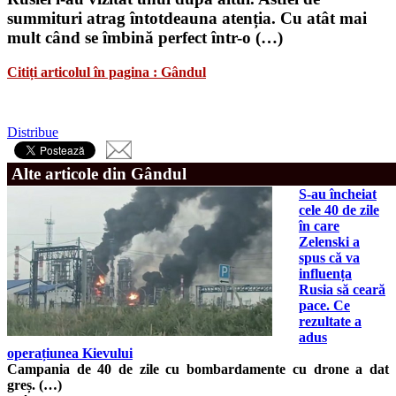
summituri atrag întotdeauna atenția. Cu atât mai
mult când se îmbină perfect într-o (…)
Citiți articolul în pagina : Gândul
Distribue
Alte articole din Gândul
S-au încheiat
cele 40 de zile
în care
Zelenski a
spus că va
influența
Rusia să ceară
pace. Ce
rezultate a
adus
operațiunea Kievului
Campania de 40 de zile cu bombardamente cu drone a dat
greș. (…)