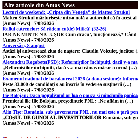
Alte articole din Amos News
Lecturi de weekend: „Cripta din Veneția” de Matteo Strukul
Matteo Strukul mărturisește într-o notă a autorului că în acest al
[Amos News]
-
7/08/2026
Raliul catrenelor: Să râdem cu(de) Mitică! (32-26)
IAR NE MINTE NIC-UȘOR Cum dracu’, funcționează,* Când no
[Amos News]
-
7/08/2026
Aniversări, 8 august
Astăzi îşi aniversează ziua de naştere: Claudiu Voiculeț, jucător 
[Amos News]
-
7/08/2026
Alexandru Rogobete(PSD): Reformiștilor închipuiți, dacă v-a mai
„Reformiștilor închipuiți, dacă v-a mai rămas măcar o urmǎ (…)
[Amos News]
-
7/08/2026
Examenul național de bacalaureat 2026 (a doua sesiune): Informa
Peste 33.000 de candidați s-au înscris în vederea susținerii (…)
[Amos News]
-
7/08/2026
Ilie Bolojan: Daca 𝐩𝐨𝐩𝐮𝐥𝐢𝐬𝐦𝐮𝐥 𝐚𝐫 𝐥𝐮𝐚 𝐨 pauza si 𝐦𝐢𝐧𝐜𝐢𝐮𝐧𝐢
Premierul ilie Ilie Bolojan, președintele PNL: „Ne aflăm în (…)
[Amos News]
-
7/08/2026
Alin Tișe: România, sub guvernarea PNL, nu mai este o țară pentru
„𝐂𝐎Ș𝐔𝐋 𝐃𝐄 𝐆𝐔𝐍𝐎𝐈 𝐀𝐋 𝐈𝐍𝐕𝐄𝐒𝐓𝐈𝐓𝐎𝐑𝐈𝐋𝐎𝐑 România, s
[Amos News]
-
7/08/2026