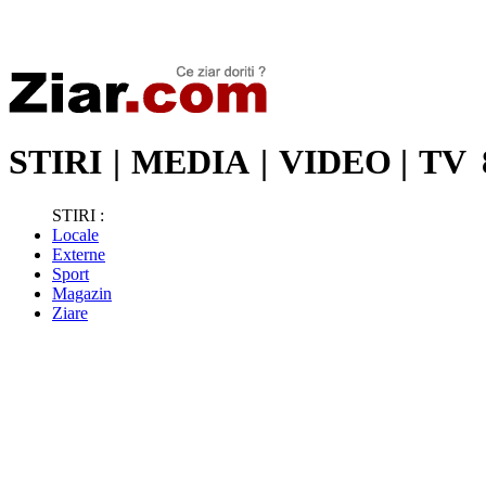
Stiri de ultima oră | Ultimele ştiri | Presa online | Stiri libere
STIRI
|
MEDIA
|
VIDEO
|
TV
STIRI :
Locale
Externe
Sport
Magazin
Ziare