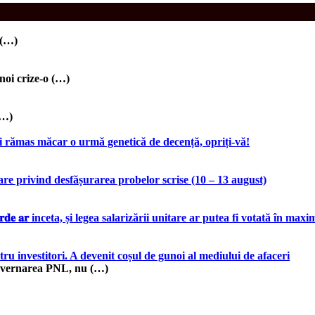
 (…)
i crize-o (…)
(…)
 rămas măcar o urmǎ geneticǎ de decență, opriți-vă!
re privind desfășurarea probelor scrise (10 – 13 august)
𝐞 𝐩𝐚𝐧𝐢𝐜𝐚𝐫𝐝𝐞 𝐚𝐫 inceta, și legea salarizării unitare ar putea fi votată
 investitori. A devenit coșul de gunoi al mediului de afaceri
ub guvernarea PNL, nu (…)