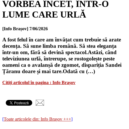
VORBEA ÎNCET, ÎNTR-O
LUME CARE URLĂ
[Info Brașov]
7/06/2026
A fost felul în care am învățat cum trebuie să arate
decența. Să sune limba română. Să stea eleganța
într-un om, fără să devină spectacol.Astăzi, când
televiziunea urlă, întrerupe, se rostogolește peste
oameni ca o avalanșă de zgomot, dispariția Sandei
Țăranu doare și mai tare.Odată cu (…)
Citiți articolul în pagina : Info Brașov
[
Toate articolele din: Info Brașov +++
]