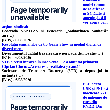
transmis un
model comun
de salarizare
în Sănătate și
amenință că îl
vor apăra prin
acțiuni sindicale
Federația SANITAS și Federația „Solidaritatea Sanitară”
au (…)
[B1tv]
-
6/08/2026
Revoluția emisiunilor de tip Game Show în mediul digital de
divertisment
Divertismentul digital traversează o perioadă de inovație (…)
[B1tv]
-
6/08/2026
STB a cerut intrarea în insolvență. Ce a anunțat primarul
Ciprian Ciucu: „Acesta este realitatea șocantă”
Societatea de Transport București (STB) a depus joi în
instanță (…)
[B1tv]
-
6/08/2026
PSD acuză
USR și PNL că
blochează 771
de milioane de
euro din
PNRR. Dar