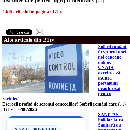
fost internate pentru îngrijiri medicale. […]
Citiți articolul în pagina : B1tv
Alte articole din B1tv
Șoferii români,
în vizorul unei
noi capcane
online.
CNAIR
avertizează
asupra
portalului
neautorizat
pentru
rovinietă
Escrocii profită de sezonul concediilor! Șoferii români care (…)
[B1tv]
-
6/08/2026
SANITAS și
Solidaritatea
Sanitară au