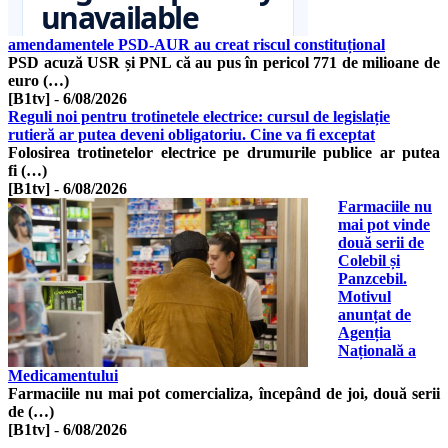
amendamentele PSD-AUR au creat riscul constituțional
PSD acuză USR și PNL că au pus în pericol 771 de milioane de
euro (…)
[B1tv]
-
6/08/2026
Reguli noi pentru trotinetele electrice: cursul de legislație
rutieră ar putea deveni obligatoriu. Cine va fi exceptat
Folosirea trotinetelor electrice pe drumurile publice ar putea
fi (…)
[B1tv]
-
6/08/2026
Farmaciile nu
mai pot vinde
două serii de
Colebil și
Panzcebil.
Motivul
anunțat de
Agenția
Națională a
Medicamentului
Farmaciile nu mai pot comercializa, începând de joi, două serii
de (…)
[B1tv]
-
6/08/2026