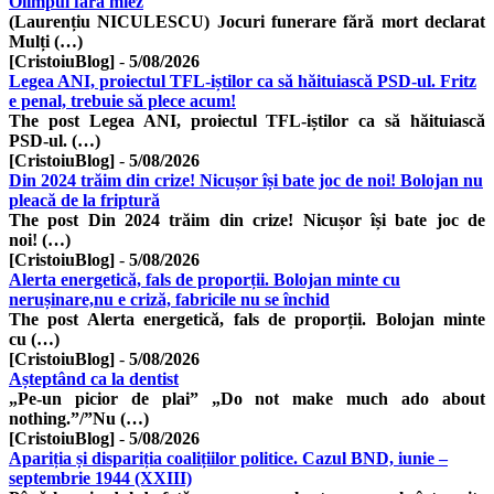
Olimpul fără miez
(Laurențiu NICULESCU) Jocuri funerare fără mort declarat
Mulți (…)
[CristoiuBlog]
-
5/08/2026
Legea ANI, proiectul TFL-iștilor ca să hăituiască PSD-ul. Fritz
e penal, trebuie să plece acum!
The post Legea ANI, proiectul TFL-iștilor ca să hăituiască
PSD-ul. (…)
[CristoiuBlog]
-
5/08/2026
Din 2024 trăim din crize! Nicușor își bate joc de noi! Bolojan nu
pleacă de la friptură
The post Din 2024 trăim din crize! Nicușor își bate joc de
noi! (…)
[CristoiuBlog]
-
5/08/2026
Alerta energetică, fals de proporții. Bolojan minte cu
nerușinare,nu e criză, fabricile nu se închid
The post Alerta energetică, fals de proporții. Bolojan minte
cu (…)
[CristoiuBlog]
-
5/08/2026
Așteptând ca la dentist
„Pe-un picior de plai” „Do not make much ado about
nothing.”/”Nu (…)
[CristoiuBlog]
-
5/08/2026
Apariția și dispariția coalițiilor politice. Cazul BND, iunie –
septembrie 1944 (XXIII)