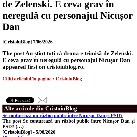
de Zelenski. E ceva grav în
neregulă cu personajul Nicușor
Dan
[CristoiuBlog]
7/06/2026
The post Au știut toți că drona e trimisă de Zelenski.
E ceva grav în neregulă cu personajul Nicușor Dan
appeared first on cristoiublog.ro.
Citiți articolul în pagina : CristoiuBlog
Alte articole din CristoiuBlog
Se conturează un război public între Nicușor Dan și PSD?
The post Se conturează un război public între Nicușor Dan și
PSD? (…)
[CristoiuBlog]
-
5/08/2026