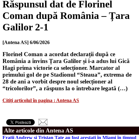
Răspunsul dat de Florinel
Coman după România – Țara
Galilor 2-1
[Antena AS]
6/06/2026
Florinel Coman a acordat declarații după ce
România a învins Țara Galilor și i-a adus lui Gică
Hagi prima victorie ca selecționer. Marcator al
primului gol de pe Stadionul “Steaua”, extrema de
28 de ani a vorbit despre noul selecționer al
“tricolorilor”, a răspuns la o întrebare legată (…)
Citiți articolul în pagina : Antena AS
Alte articole din Antena AS
Frații Andrew și Tristan Tate au fost arestați în Miami în timpul