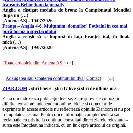
transmis Bellingham la penalty
Anglia a câștigat medalia de bronz la Campionatul Mondial
după un (…)
[Antena AS]
-
19/07/2026
Franța – Anglia 4-6. Mulţumim, domnilor! Fotbalul în cea mai
pură formă a spectacolului
Anglia a reuşit să se impună în faţa Franţei, 6-4, în finala
mică (…)
[Antena AS]
-
19/07/2026
[
Toate articolele din: Antena AS +++
]
|
Adăugarea sau scoaterea conținutului dvs | Contact
|
ZIAR.COM
: știri libere | știri tv live și știri de ultima oră
Ziar.com indexează publicații diverse, ziare și reviste cu poziții
diferite, existente independent online. Ideile și comentariile
exprimate în aceste articole nu reflectează opiniile Ziar.com și nu pot
fi imputate acestuia. Pentru orice informație complementară sau
reclamație cu privire la conținut, consultați direct ziarele relevante –
sursa este întotdeauna indicată, cu un link spre articolul de origină.