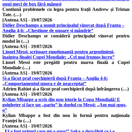
unui meci de box fără mănuși
Contiună problemele cu legea pentru frații Andrew și Tristan
Tate. (…)
[Antena AS]
-
19/07/2026
Didier Deschamps a numit principalul vinovat după Franța –
Anglia 4-6: „Chestiune de onoare și mândrie”
Didier Deschamps se consideră principalul vinovat pentru
modul în (…)
[Antena AS]
-
19/07/2026
Lionel Messi, scrisoare emoționantă pentru argentinieni,
înaintea finalei Cupei Mondiale: „Cel mai frumos lucru”
Lionel Messi este pregătit pentru marea finală a Cupei
Mondiale (…)
[Antena AS]
-
19/07/2026
Și-a făcut praf coechipierii după Franța – Anglia 4-6:
„Comportamentul unora e de neacceptat”
Adrien Rabiot și-a făcut praf coechipierii după înfrângerea (…)
[Antena AS]
-
19/07/2026
Kylian Mbappe a scris din nou istorie la Cupa Mondială! E
golgheter şi face un „pariu” în duelul cu Messi: „Am mai spus-
o”
Kylian Mbappe a fost din nou în formă pentru naţionala
Franţei în (…)
[Antena AS]
-
19/07/2026
„El a fost primul care mi-a spus!” Saka a dezvăluit ce i-a