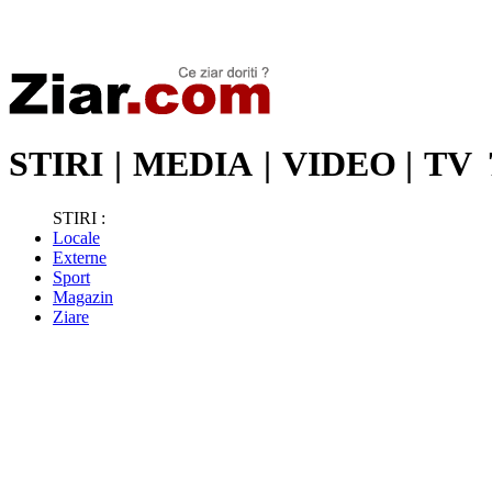
Stiri de ultima oră | Ultimele ştiri | Presa online | Stiri libere
STIRI
|
MEDIA
|
VIDEO
|
TV
STIRI :
Locale
Externe
Sport
Magazin
Ziare