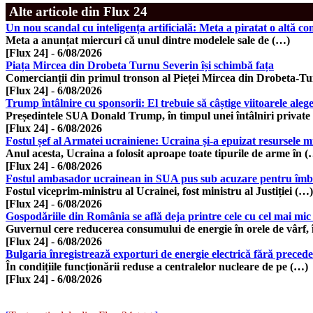
Alte articole din Flux 24
Un nou scandal cu inteligența artificială: Meta a piratat o altă c
Meta a anunțat miercuri că unul dintre modelele sale de (…)
[Flux 24]
-
6/08/2026
Piața Mircea din Drobeta Turnu Severin își schimbă fața
Comercianții din primul tronson al Pieței Mircea din Drobeta-T
[Flux 24]
-
6/08/2026
Trump întâlnire cu sponsorii: El trebuie să câștige viitoarele alege
Președintele SUA Donald Trump, în timpul unei întâlniri private
[Flux 24]
-
6/08/2026
Fostul șef al Armatei ucrainiene: Ucraina și-a epuizat resursele mil
Anul acesta, Ucraina a folosit aproape toate tipurile de arme în 
[Flux 24]
-
6/08/2026
Fostul ambasador ucrainean in SUA pus sub acuzare pentru îmbo
Fostul viceprim-ministru al Ucrainei, fost ministru al Justiției (…)
[Flux 24]
-
6/08/2026
Gospodăriile din România se află deja printre cele cu cel mai mic
Guvernul cere reducerea consumului de energie în orele de vârf, 
[Flux 24]
-
6/08/2026
Bulgaria înregistrează exporturi de energie electrică fără preced
În condițiile funcționării reduse a centralelor nucleare de pe (…)
[Flux 24]
-
6/08/2026