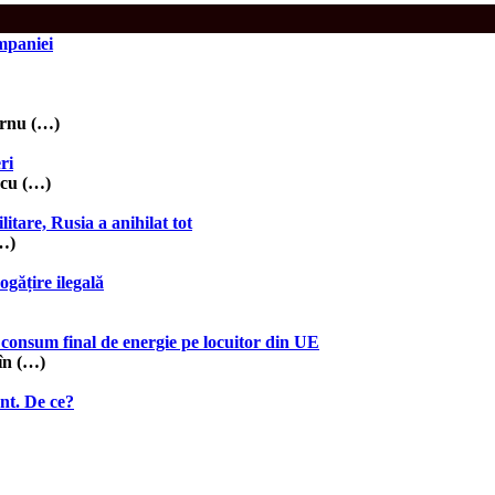
ompaniei
urnu (…)
ri
 cu (…)
itare, Rusia a anihilat tot
(…)
gățire ilegală
 consum final de energie pe locuitor din UE
în (…)
ent. De ce?