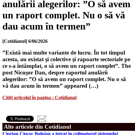
anulării alegerilor: ”O să avem
un raport complet. Nu o să vă
dau acum în termen”
[Cotidianul]
6/06/2026
”Există mai multe variante de lucru. În tot timpul
acesta, au existat şi colective şi rapoarte sectoriale pe
ce s-a întâmplat, o să avem un raport complet”. The
post Nicuşor Dan, despre raportul anulării
alegerilor: ”O să avem un raport complet. Nu o să
vă dau acum în termen” appeared (…)
Citiți articolul în pagina : Cotidianul
Alte articole din Cotidianul
Ciprian Ciucu: Bolojan a intrat în colimatorul sistemului