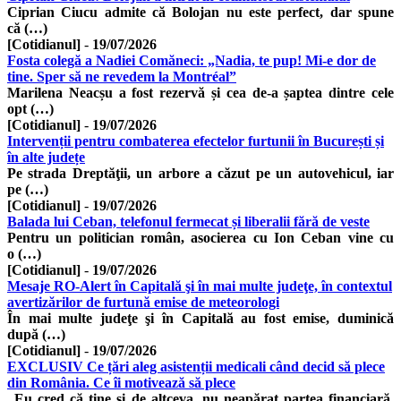
Ciprian Ciucu admite că Bolojan nu este perfect, dar spune
că (…)
[Cotidianul]
-
19/07/2026
Fosta colegă a Nadiei Comăneci: „Nadia, te pup! Mi-e dor de
tine. Sper să ne revedem la Montréal”
Marilena Neacșu a fost rezervă și cea de-a șaptea dintre cele
opt (…)
[Cotidianul]
-
19/07/2026
Intervenții pentru combaterea efectelor furtunii în București și
în alte județe
Pe strada Dreptăţii, un arbore a căzut pe un autovehicul, iar
pe (…)
[Cotidianul]
-
19/07/2026
Balada lui Ceban, telefonul fermecat și liberalii fără de veste
Pentru un politician român, asocierea cu Ion Ceban vine cu
o (…)
[Cotidianul]
-
19/07/2026
Mesaje RO-Alert în Capitală şi în mai multe judeţe, în contextul
avertizărilor de furtună emise de meteorologi
În mai multe judeţe şi în Capitală au fost emise, duminică
după (…)
[Cotidianul]
-
19/07/2026
EXCLUSIV Ce țări aleg asistenții medicali când decid să plece
din România. Ce îi motivează să plece
„Eu cred că ține și de altceva, nu neapărat partea financiară,