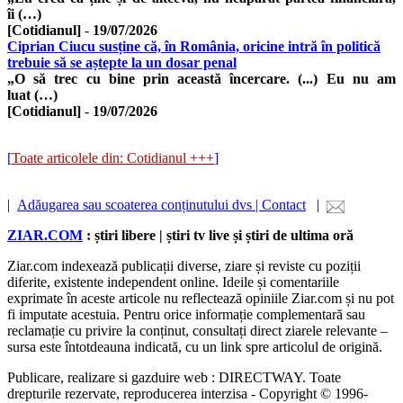
îi (…)
[Cotidianul]
-
19/07/2026
Ciprian Ciucu susține că, în România, oricine intră în politică
trebuie să se aștepte la un dosar penal
„O să trec cu bine prin această încercare. (...) Eu nu am
luat (…)
[Cotidianul]
-
19/07/2026
[
Toate articolele din: Cotidianul +++
]
|
Adăugarea sau scoaterea conținutului dvs | Contact
|
ZIAR.COM
: știri libere | știri tv live și știri de ultima oră
Ziar.com indexează publicații diverse, ziare și reviste cu poziții
diferite, existente independent online. Ideile și comentariile
exprimate în aceste articole nu reflectează opiniile Ziar.com și nu pot
fi imputate acestuia. Pentru orice informație complementară sau
reclamație cu privire la conținut, consultați direct ziarele relevante –
sursa este întotdeauna indicată, cu un link spre articolul de origină.
Publicare, realizare si gazduire web : DIRECTWAY. Toate
drepturile rezervate, reproducerea interzisa - Copyright © 1996-