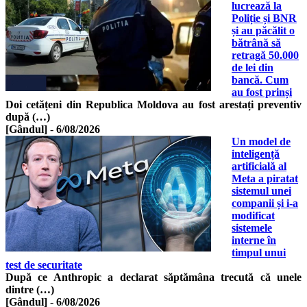
lucrează la
Poliție și BNR
și au păcălit o
bătrână să
retragă 50.000
de lei din
bancă. Cum
au fost prinși
Doi cetățeni din Republica Moldova au fost arestați preventiv
după (…)
[Gândul]
-
6/08/2026
Un model de
inteligență
artificială al
Meta a piratat
sistemul unei
companii și i-a
modificat
sistemele
interne în
timpul unui
test de securitate
După ce Anthropic a declarat săptămâna trecută că unele
dintre (…)
[Gândul]
-
6/08/2026