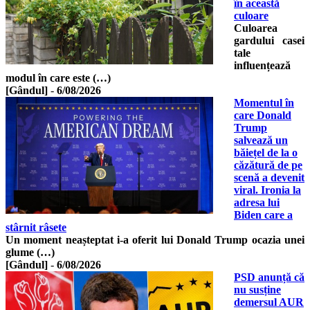
în această
culoare
Culoarea
gardului casei
tale
influențează
modul în care este (…)
[Gândul]
-
6/08/2026
Momentul în
care Donald
Trump
salvează un
băiețel de la o
căzătură de pe
scenă a devenit
viral. Ironia la
adresa lui
Biden care a
stârnit râsete
Un moment neașteptat i-a oferit lui Donald Trump ocazia unei
glume (…)
[Gândul]
-
6/08/2026
PSD anunță că
nu susține
demersul AUR