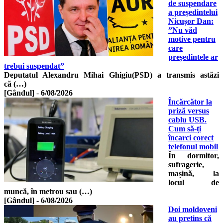
de suspendare
a președintelui
Nicușor Dan:
”Nu văd
motive pentru
care
președintele ar
trebui suspendat”
Deputatul Alexandru Mihai Ghigiu(PSD) a transmis astăzi
că (…)
[Gândul]
-
6/08/2026
Încărcător la
priză versus
cablu USB.
Cum să-ți
încarci corect
telefonul mobil
În dormitor,
sufragerie,
mașină, la
locul de
muncă, în metrou sau (…)
[Gândul]
-
6/08/2026
Doi moldoveni
au pretins că