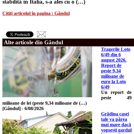
stabilită în Italia, s-a ales cu o (…)
Citiți articolul în pagina : Gândul
Alte articole din Gândul
Tragerile Loto
6/49 din 6
august 2026.
Report de
peste 9,34
milioane de
euro la Loto
6/49
Un report de
peste 49
milioane de lei (peste 9,34 milioane de (…)
[Gândul]
-
6/08/2026
Grădina casei
tale va părea
mai mare dacă
vopsești gardul