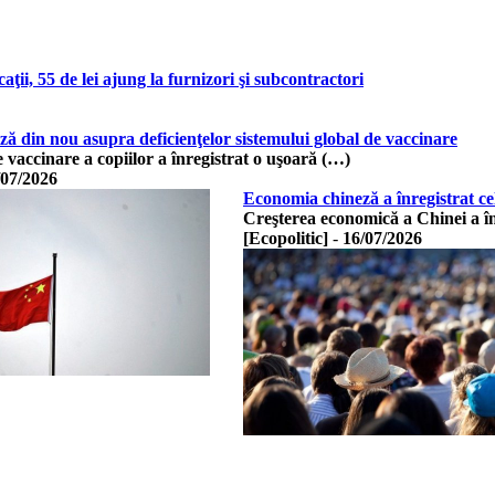
ţii, 55 de lei ajung la furnizori şi subcontractori
ă din nou asupra deficienţelor sistemului global de vaccinare
e vaccinare a copiilor a înregistrat o uşoară (…)
/07/2026
Economia chineză a înregistrat cel 
Creşterea economică a Chinei a înc
[Ecopolitic]
-
16/07/2026