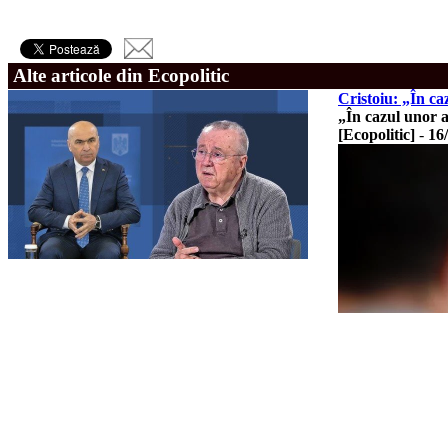
Alte articole din Ecopolitic
Cristoiu: „În ca
„În cazul unor al
[Ecopolitic]
-
16