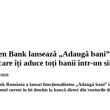
sen Bank lansează „Adaugă bani”,
are îți aduce toți banii într-un s
/2026
nk România a lansat funcţionalitatea „Adaugă bani” în a
tul curent în lei deschis la bancă direct din conturile deţ