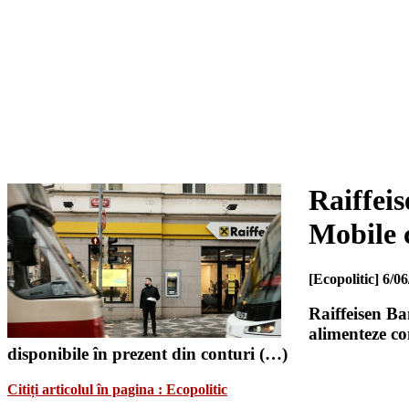
Raiffei
Mobile c
[Ecopolitic]
6/06
Raiffeisen Ba
alimenteze con
disponibile în prezent din conturi (…)
Citiți articolul în pagina : Ecopolitic