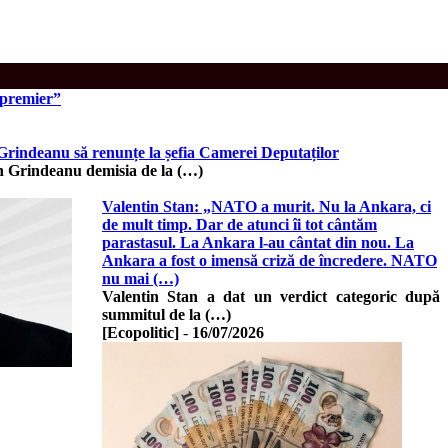
l premier”
 Grindeanu să renunțe la șefia Camerei Deputaților
rin Grindeanu demisia de la (…)
Valentin Stan: „NATO a murit. Nu la Ankara, ci
de mult timp. Dar de atunci îi tot cântăm
parastasul. La Ankara l-au cântat din nou. La
Ankara a fost o imensă criză de încredere. NATO
nu mai (…)
Valentin Stan a dat un verdict categoric după
summitul de la (…)
[Ecopolitic]
-
16/07/2026