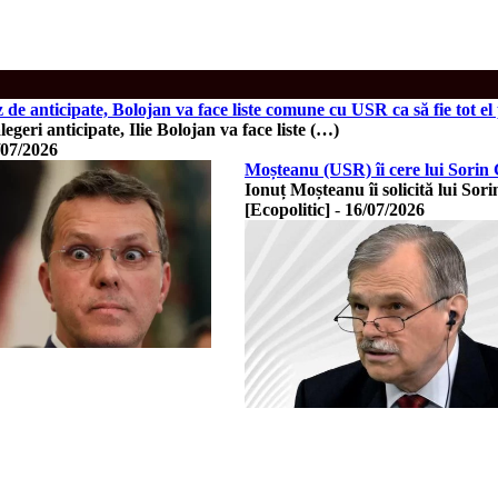
z de anticipate, Bolojan va face liste comune cu USR ca să fie tot e
egeri anticipate, Ilie Bolojan va face liste (…)
/07/2026
Moșteanu (USR) îi cere lui Sorin
Ionuț Moșteanu îi solicită lui So
[Ecopolitic]
-
16/07/2026