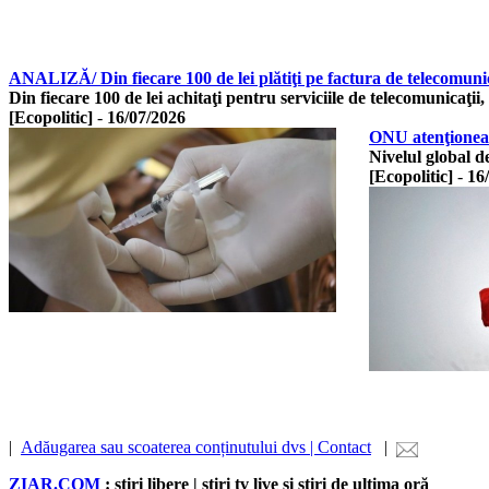
ANALIZĂ/ Din fiecare 100 de lei plătiţi pe factura de telecomunica
Din fiecare 100 de lei achitaţi pentru serviciile de telecomunicaţii,
[Ecopolitic]
-
16/07/2026
ONU atenţioneaz
Nivelul global d
[Ecopolitic]
-
16
|
Adăugarea sau scoaterea conținutului dvs | Contact
|
ZIAR.COM
: știri libere | știri tv live și știri de ultima oră