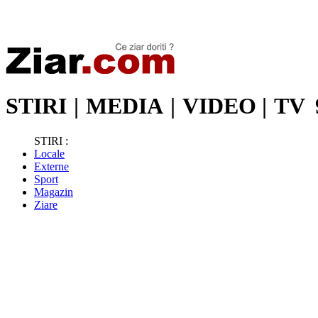
Stiri de ultima oră | Ultimele ştiri | Presa online | Stiri libere
STIRI
|
MEDIA
|
VIDEO
|
TV
STIRI :
Locale
Externe
Sport
Magazin
Ziare