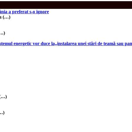
nia a preferat s-o ignore
va (…)
(…)
stemul energetic vor duce la„instalarea unei stări de teamă sau pa
 (…)
(…)