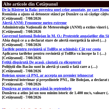
Alte articole din Cetățeanul
De la Bâstroe la Bala: povestea unei crize anunțate, pe care Româ
România a ajuns să detoneze stânci pe Dunăre ca să câștige câți
[Cetățeanul]
-
7/08/2026
Alertă ANM: Fenomene meteo extreme
Administrația Națională de Meteorologie (ANM) a extins vineri 
[Cetățeanul]
-
7/08/2026
Guvernul fantomă Bolojan în M. O.: Protestele angajaților din Si
Abia după ce a a declarat stare de alertă energetică la nivel (…)
[Cetățeanul]
-
7/08/2026
Tarifele pentru rovinietă şi TollRo se schimbă: Cât vor costa
Aplicarea tarifelor pentru rovinietă și TollRo va începe la 1 (…)
[Cetățeanul]
-
7/08/2026
Fetiţă dispărută De acasă, căutată cu elicopterul
Polițiștii din Bacău sunt în alertă și caută o fată care a (…)
[Cetățeanul]
-
7/08/2026
Bolojan spune că PNL ar accepta un premier tehnocrat
Premierul interimar și președintele PNL, Ilie Bolojan, a declarat
[Cetățeanul]
-
7/08/2026
Dunărea ar putea seca până în septembrie
Dunărea a atins joi un nou minim istoric de 1.400 mc/s, valoare 
[Cetățeanul]
-
7/08/2026