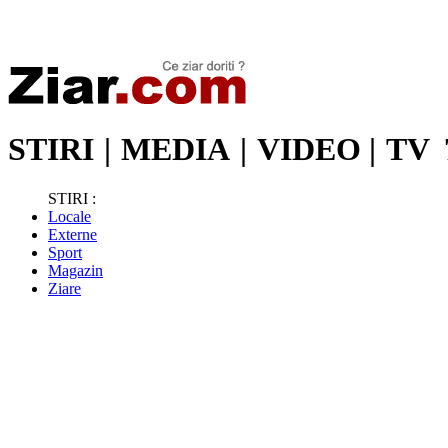
Stiri de ultima oră | Ultimele ştiri | Presa online | Stiri libere
STIRI
|
MEDIA
|
VIDEO
|
TV
STIRI :
Locale
Externe
Sport
Magazin
Ziare