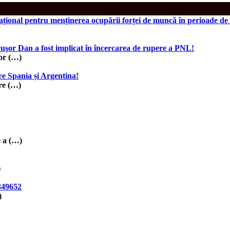
național pentru menținerea ocupării forței de muncă în perioade de
uşor Dan a fost implicat în încercarea de rupere a PNL!
şor (…)
e Spania și Argentina!
re (…)
e a (…)
)
349652
)