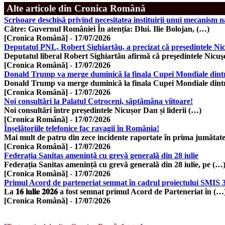
Alte articole din Cronica Română
Scrisoare deschisă privind necesitatea instituirii unui mecanism 
Către: Guvernul României În atenția: Dlui. Ilie Bolojan, (…)
[Cronica Română]
-
17/07/2026
Deputatul PNL, Robert Sighiartău, a precizat că preşedintele Nic
Deputatul liberal Robert Sighiartău afirmă că preşedintele Nicu
[Cronica Română]
-
17/07/2026
Donald Trump va merge duminică la finala Cupei Mondiale dintr
Donald Trump va merge duminică la finala Cupei Mondiale dint
[Cronica Română]
-
17/07/2026
Noi consultări la Palatul Cotroceni, săptămâna viitoare!
Noi consultări între președintele Nicușor Dan și liderii (…)
[Cronica Română]
-
17/07/2026
Înșelătoriile telefonice fac ravagii în România!
Mai mult de patru din zece incidente raportate în prima jumătat
[Cronica Română]
-
17/07/2026
Federația Sanitas amenință cu grevă generală din 28 iulie
Federația Sanitas amenință cu grevă generală din 28 iulie, pe (…
[Cronica Română]
-
17/07/2026
Primul Acord de parteneriat semnat în cadrul proiectului SMIS 
La 𝟏𝟔 𝐢𝐮𝐥𝐢𝐞 𝟐𝟎𝟐𝟔 a fost semnat primul Acord de Parteneriat în (…
[Cronica Română]
-
17/07/2026