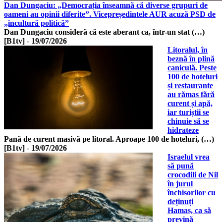
Dan Dungaciu: „Democrația înseamnă că diverse grupuri de
oameni au opinii diferite”. Vicepreședintele AUR acuză PSD de
„incultură politică”
Dan Dungaciu consideră că este aberant ca, într-un stat (…)
[B1tv]
-
19/07/2026
Litoralul, în
beznă în plină
caniculă. Peste
100 de hoteluri
și restaurante
au rămas fără
curent și apă,
iar turiștii se
chinuie să se
hidrateze
Pană de curent masivă pe litoral. Aproape 100 de hoteluri, (…)
[B1tv]
-
19/07/2026
Israelul vrea
să pună
crocodili de Nil
în jurul
închisorilor cu
deținuți
Hamas, ca să
prevină