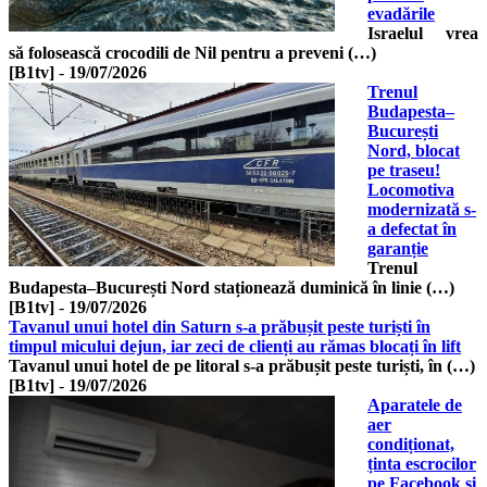
evadările
Israelul vrea
să folosească crocodili de Nil pentru a preveni (…)
[B1tv]
-
19/07/2026
Trenul
Budapesta–
București
Nord, blocat
pe traseu!
Locomotiva
modernizată s-
a defectat în
garanție
Trenul
Budapesta–București Nord staționează duminică în linie (…)
[B1tv]
-
19/07/2026
Tavanul unui hotel din Saturn s-a prăbușit peste turiști în
timpul micului dejun, iar zeci de clienți au rămas blocați în lift
Tavanul unui hotel de pe litoral s-a prăbușit peste turiști, în (…)
[B1tv]
-
19/07/2026
Aparatele de
aer
condiționat,
ținta escrocilor
pe Facebook și