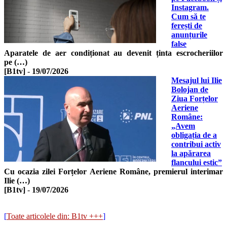
Instagram.
Cum să te
ferești de
anunțurile
false
Aparatele de aer condiționat au devenit ținta escrocheriilor
pe (…)
[B1tv]
-
19/07/2026
Mesajul lui Ilie
Bolojan de
Ziua Forțelor
Aeriene
Române:
„Avem
obligația de a
contribui activ
la apărarea
flancului estic”
Cu ocazia zilei Forțelor Aeriene Române, premierul interimar
Ilie (…)
[B1tv]
-
19/07/2026
[
Toate articolele din: B1tv +++
]