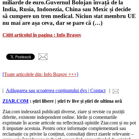
miliarde de euro.Guvernul Bolojan învață de la
India, Rusia, Indonezia, China sau Mexic și decide
să cumpere un tren medical. Niciun stat membru UE
nu mai are așa ceva, dar se pare că (…)
Citiți articolul în pagina : Info Brașov
[
Toate articolele din: Info Brașov +++
]
|
Adăugarea sau scoaterea conținutului dvs | Contact
|
ZIAR.COM
: știri libere | știri tv live și știri de ultima oră
Ziar.com indexează publicații diverse, ziare și reviste cu poziții
diferite, existente independent online. Ideile și comentariile
exprimate în aceste articole nu reflectează opiniile Ziar.com și nu pot
fi imputate acestuia. Pentru orice informație complementară sau
reclamație cu privire la conținut, consultați direct ziarele relevante –