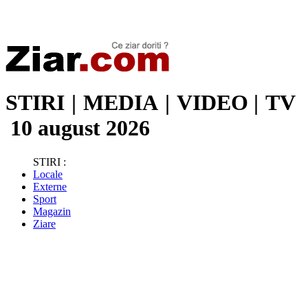
Stiri de ultima oră | Ultimele ştiri | Presa online | Stiri libere
STIRI
|
MEDIA
|
VIDEO
|
TV
10 august 2026
STIRI :
Locale
Externe
Sport
Magazin
Ziare