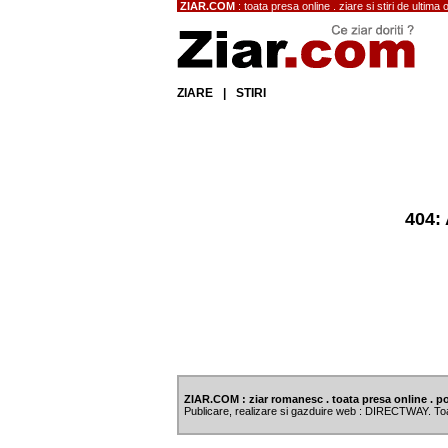
ZIAR.COM
: toata presa online . ziare si stiri de ultima 
ZIARE
|
STIRI
404: 
ZIAR.COM : ziar romanesc . toata presa online . po
Publicare, realizare si gazduire web : DIRECTWAY. To