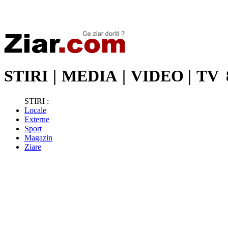
Stiri de ultima oră | Ultimele ştiri | Presa online | Stiri libere
STIRI
|
MEDIA
|
VIDEO
|
TV
STIRI :
Locale
Externe
Sport
Magazin
Ziare