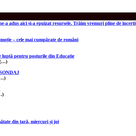
a adus aici și-a epuizat resursele. Trăim vremuri pline de incert
romoție – cele mai cumpărate de români
se luptă pentru posturile din Educație
 (…)
n – SONDAJ
(…)
I
…)
ate din țară, miercuri și joi