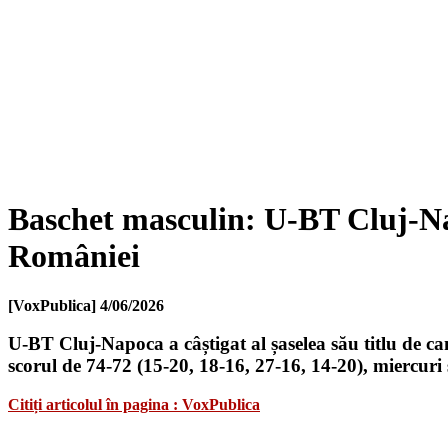
Baschet masculin: U-BT Cluj-Nap
României
[VoxPublica]
4/06/2026
U-BT Cluj-Napoca a câștigat al șaselea său titlu de 
scorul de 74-72 (15-20, 18-16, 27-16, 14-20), miercuri 
Citiți articolul în pagina : VoxPublica