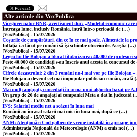
Alte articole din VoxPublica
Viceguvernator BNR, avertisment dur: „Modelul economic care ne-
Întreaga lume, inclusiv România, intră într-o perioadă de (…)
[VoxPublica]
-
15/07/2026
Coșurile de cumpărături, din ce în ce mai goale. Alimentele la p
Inflația i-a făcut pe români să își schimbe obiceiurile. Aceștia (…)
[VoxPublica]
-
15/07/2026
Legea lui Ilie Bolojan a blocat titularizarea: 40.000 de profesori 
Peste 40.000 de candidați s-au înscris anul acesta la concursul de
[VoxPublica]
-
15/07/2026
Cifrele dezastrului: 2 din 3 români nu-l mai vor pe Ilie Boloja
Ilie Bolojan a devenit cel mai impopular politician român, arată 
[VoxPublica]
-
15/07/2026
Mai mulți angajați, concediați în urma unui algoritm bazat pe A.
Un grup de 26 de angajați ai companiei Meta a dat în judecată (
[VoxPublica]
-
15/07/2026
INS: Salariul mediu net a scăzut în luna mai
Românii au încasat salarii mai mici în luna mai, după ce (…)
[VoxPublica]
-
15/07/2026
ANM: Atenționări Cod galben de vreme instabilă în aproape jumăt
Administrația Națională de Meteorologie (ANM) a emis noi (…)
[VoxPublica]
-
15/07/2026