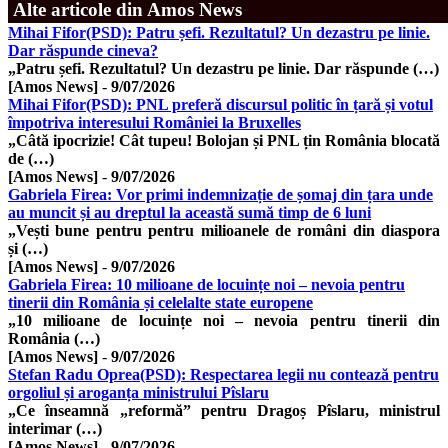
Alte articole din Amos News
Mihai Fifor(PSD): Patru șefi. Rezultatul? Un dezastru pe linie.
Dar răspunde cineva?
„Patru șefi. Rezultatul? Un dezastru pe linie. Dar răspunde (…)
[Amos News]
-
9/07/2026
Mihai Fifor(PSD): PNL preferă discursul politic în țară și votul
împotriva interesului României la Bruxelles
„Câtă ipocrizie! Cât tupeu! Bolojan și PNL țin România blocată
de (…)
[Amos News]
-
9/07/2026
Gabriela Firea: Vor primi indemnizație de șomaj din țara unde
au muncit și au dreptul la această sumă timp de 6 luni
„Vești bune pentru pentru milioanele de români din diaspora
și (…)
[Amos News]
-
9/07/2026
Gabriela Firea: 10 milioane de locuințe noi – nevoia pentru
tinerii din România și celelalte state europene
„10 milioane de locuințe noi – nevoia pentru tinerii din
România (…)
[Amos News]
-
9/07/2026
Stefan Radu Oprea(PSD): Respectarea legii nu contează pentru
orgoliul și aroganța ministrului Pîslaru
„Ce înseamnă „reformă” pentru Dragoș Pîslaru, ministrul
interimar (…)
[Amos News]
-
9/07/2026