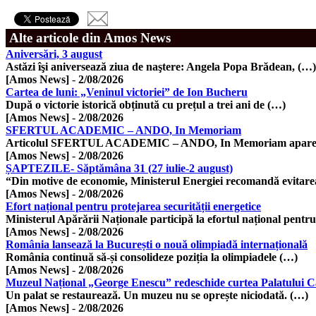
Alte articole din Amos News
Aniversări, 3 august
Astăzi îşi aniversează ziua de naştere: Angela Popa Brădean, (…)
[Amos News]
-
2/08/2026
Cartea de luni: „Veninul victoriei” de Ion Bucheru
După o victorie istorică obținută cu prețul a trei ani de (…)
[Amos News]
-
2/08/2026
SFERTUL ACADEMIC – ANDO, In Memoriam
Articolul SFERTUL ACADEMIC – ANDO, In Memoriam apare p
[Amos News]
-
2/08/2026
ȘAPTEZILE- Săptămâna 31 (27 iulie-2 august)
“Din motive de economie, Ministerul Energiei recomandă evitar
[Amos News]
-
2/08/2026
Efort național pentru protejarea securității energetice
Ministerul Apărării Naționale participă la efortul național pentr
[Amos News]
-
2/08/2026
România lansează la București o nouă olimpiadă internațională
România continuă să-și consolideze poziția la olimpiadele (…)
[Amos News]
-
2/08/2026
Muzeul Național „George Enescu” redeschide curtea Palatului 
Un palat se restaurează. Un muzeu nu se oprește niciodată. (…)
[Amos News]
-
2/08/2026