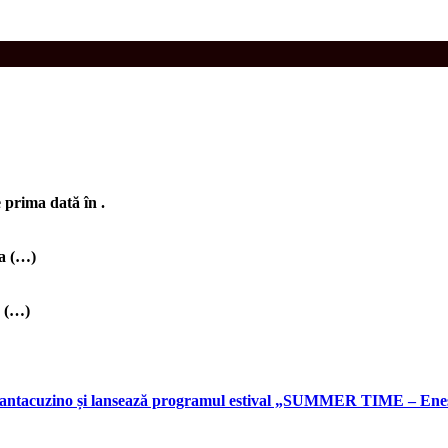
rima dată în .
ea (…)
u (…)
Cantacuzino și lansează programul estival „SUMMER TIME – Enes