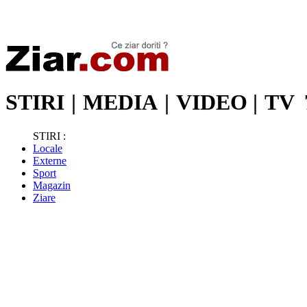
Stiri de ultima oră | Ultimele ştiri | Presa online | Stiri libere
STIRI
|
MEDIA
|
VIDEO
|
TV
STIRI :
Locale
Externe
Sport
Magazin
Ziare