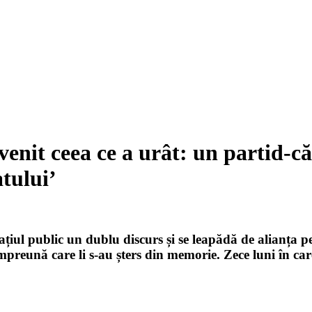
nit ceea ce a urât: un partid-căp
tului’
țiul public un dublu discurs și se leapădă de alianța pe
preună care li s-au șters din memorie. Zece luni în ca