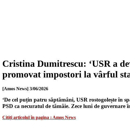
Cristina Dumitrescu: ‘USR a deve
promovat impostori la vârful sta
[Amos News]
3/06/2026
‘De cel puțin patru săptămâni, USR rostogolește în spa
PSD ca necuratul de tămâie. Zece luni de guvernare îm
Citiți articolul în pagina : Amos News