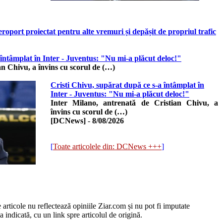
oport proiectat pentru alte vremuri și depășit de propriul trafic
 întâmplat în Inter - Juventus: "Nu mi-a plăcut deloc!"
an Chivu, a învins cu scorul de (…)
Cristi Chivu, supărat după ce s-a întâmplat în
Inter - Juventus: "Nu mi-a plăcut deloc!"
Inter Milano, antrenată de Cristian Chivu, a
învins cu scorul de (…)
[DCNews]
-
8/08/2026
[
Toate articolele din: DCNews +++
]
e articole nu reflectează opiniile Ziar.com și nu pot fi imputate
 indicată, cu un link spre articolul de origină.