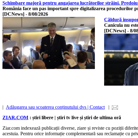
Schimbare majoră pentru angajarea lucrătorilor străini. Predoiu
România face un pas important spre digitalizarea procedurilor p
[DCNews]
-
8/08/2026
Căldură insuport
Canicula nu este
[DCNews]
-
8/0
|
Adăugarea sau scoaterea conținutului dvs | Contact
|
ZIAR.COM
: știri libere | știri tv live și știri de ultima oră
Ziar.com indexează publicații diverse, ziare și reviste cu poziții diferi
acestuia. Pentru orice informație complementară sau reclamație cu privire