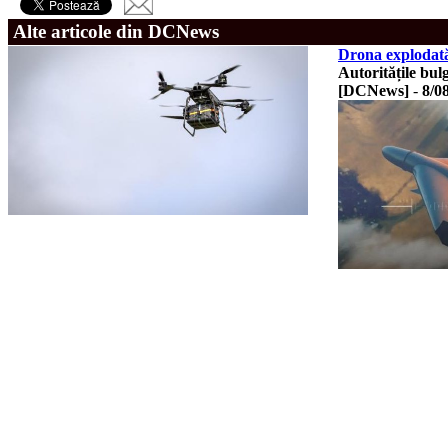
Alte articole din DCNews
Drona explodată 
Autoritățile bul
[DCNews]
-
8/0