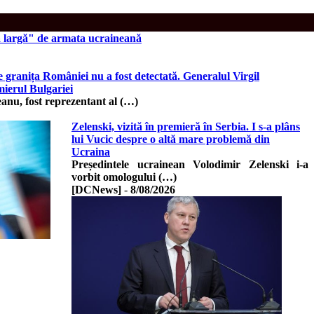
ră largă" de armata ucraineană
granița României nu a fost detectată. Generalul Virgil
mierul Bulgariei
eanu, fost reprezentant al (…)
Zelenski, vizită în premieră în Serbia. I s-a plâns
lui Vucic despre o altă mare problemă din
Ucraina
Președintele ucrainean Volodimir Zelenski i-a
vorbit omologului (…)
[DCNews]
-
8/08/2026