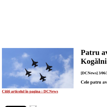
Patru a
Kogăln
[DCNews]
3/06/
Cele patru av
Citiți articolul în pagina : DCNews