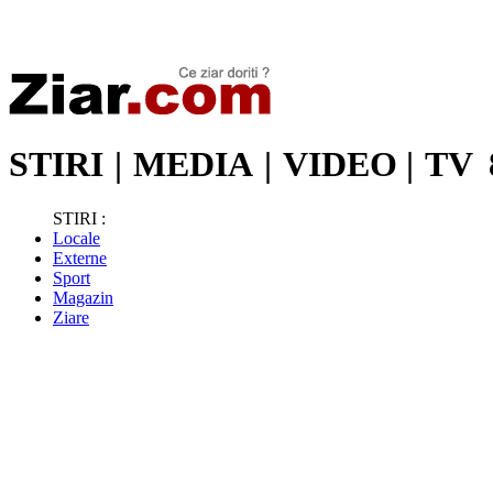
Stiri de ultima oră | Ultimele ştiri | Presa online | Stiri libere
STIRI
|
MEDIA
|
VIDEO
|
TV
STIRI :
Locale
Externe
Sport
Magazin
Ziare