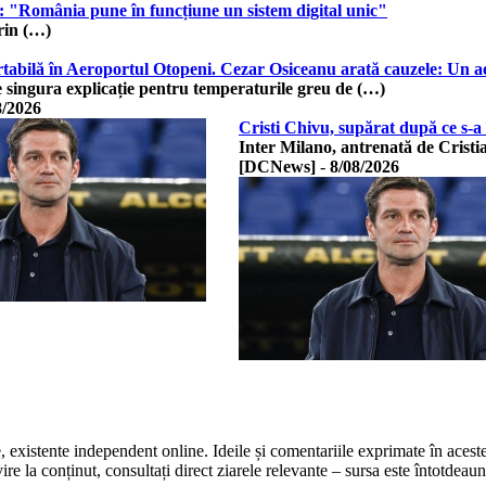
: "România pune în funcțiune un sistem digital unic"
rin (…)
abilă în Aeroportul Otopeni. Cezar Osiceanu arată cauzele: Un aer
 singura explicație pentru temperaturile greu de (…)
8/2026
Cristi Chivu, supărat după ce s-a
Inter Milano, antrenată de Cristi
[DCNews]
-
8/08/2026
te, existente independent online. Ideile și comentariile exprimate în acest
 la conținut, consultați direct ziarele relevante – sursa este întotdeauna