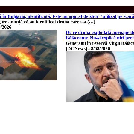
în Bulgaria, identificată. Este un aparat de zbor "utilizat pe sca
gare anunță că au identificat drona care s-a (…)
8/2026
De ce drona explodată aproape de 
Bălăceanu: Nu-și explică nici pre
Generalul în rezervă Virgil Bălăc
[DCNews]
-
8/08/2026