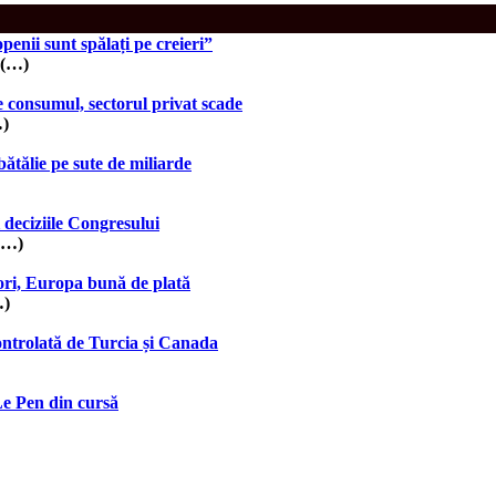
enii sunt spălați pe creieri”
 (…)
e consumul, sectorul privat scade
…)
bătălie pe sute de miliarde
deciziile Congresului
 (…)
ori, Europa bună de plată
…)
ontrolată de Turcia și Canada
Le Pen din cursă