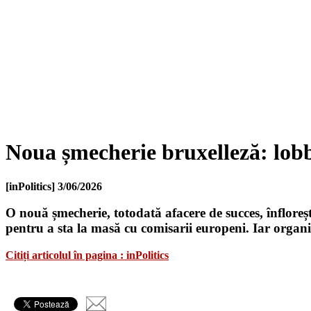
Noua șmecherie bruxelleză: lobby
[inPolitics]
3/06/2026
O nouă șmecherie, totodată afacere de succes, înflorește
pentru a sta la masă cu comisarii europeni. Iar organizat
Citiți articolul în pagina : inPolitics