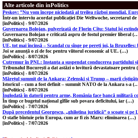
Alte articole din inPolitics
Peskov: ”Nu vom începe niciodată al treilea război mondial. Europ
Într-un interviu acordat publicației Die Weltwoche, secretarul de
[inPolitics]
-
9/07/2026
Guvernarea Bolojan, pulverizată de Florin Cîțu: Statul își extind
Guvernarea Bolojan e criticată aspru de fostul premier liberal (
[inPolitics]
-
9/07/2026
UE, tot mai încinsă – Scandal cu sînge pe pereți joi, la Bruxelles: 
Joi se anunță o zi de foc pentru viitorul economic al UE. (…)
[inPolitics]
-
8/07/2026
Cutremur în PNL: Instanța a suspendat conducerea partidului și 
Tribunalul București a dat astăzi o lovitură devastatoare pentru
[inPolitics]
-
8/07/2026
Mărețul summit de la Ankara: Zelenski și Trump – marii cîștigăt
Istoricul – cum a fost definit – summit NATO de la Ankara s-a (
[inPolitics]
-
8/07/2026
Înglodată în datorii pentru arme, România face bancă militară c
În timp ce bugetul național gîfîie sub povara deficitului, iar (…)
[inPolitics]
-
7/07/2026
După precedentul Georgescu, „ghilotina juridică” o scoate și pe 
O stafie bîntuie prin Europa, cum ar fi zis Marx: eliminarea (…)
[inPolitics]
-
7/07/2026