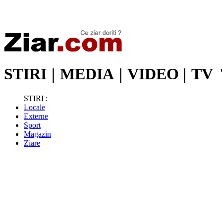
Stiri de ultima oră | Ultimele ştiri | Presa online | Stiri libere
STIRI
|
MEDIA
|
VIDEO
|
TV
STIRI :
Locale
Externe
Sport
Magazin
Ziare