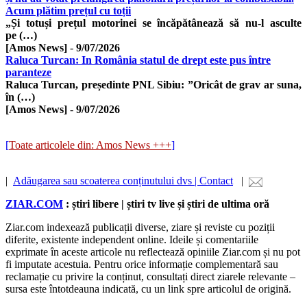
Acum plătim prețul cu toții
„Și totuși prețul motorinei se încăpătânează să nu-l asculte
pe (…)
[Amos News]
-
9/07/2026
Raluca Turcan: In România statul de drept este pus între
paranteze
Raluca Turcan, președinte PNL Sibiu: ”Oricât de grav ar suna,
în (…)
[Amos News]
-
9/07/2026
[
Toate articolele din: Amos News +++
]
|
Adăugarea sau scoaterea conținutului dvs | Contact
|
ZIAR.COM
: știri libere | știri tv live și știri de ultima oră
Ziar.com indexează publicații diverse, ziare și reviste cu poziții
diferite, existente independent online. Ideile și comentariile
exprimate în aceste articole nu reflectează opiniile Ziar.com și nu pot
fi imputate acestuia. Pentru orice informație complementară sau
reclamație cu privire la conținut, consultați direct ziarele relevante –
sursa este întotdeauna indicată, cu un link spre articolul de origină.