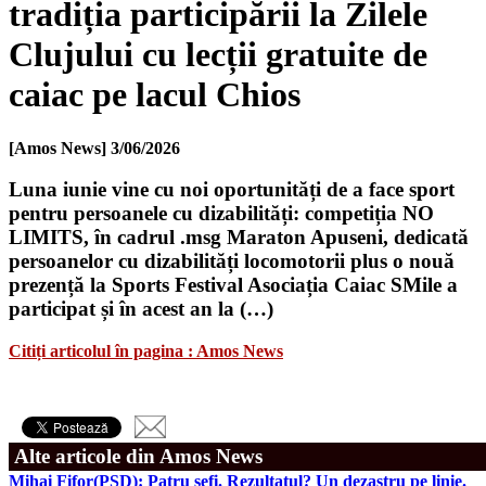
tradiția participării la Zilele
Clujului cu lecții gratuite de
caiac pe lacul Chios
[Amos News]
3/06/2026
Luna iunie vine cu noi oportunități de a face sport
pentru persoanele cu dizabilități: competiția NO
LIMITS, în cadrul .msg Maraton Apuseni, dedicată
persoanelor cu dizabilități locomotorii plus o nouă
prezență la Sports Festival Asociația Caiac SMile a
participat și în acest an la (…)
Citiți articolul în pagina : Amos News
Alte articole din Amos News
Mihai Fifor(PSD): Patru șefi. Rezultatul? Un dezastru pe linie.