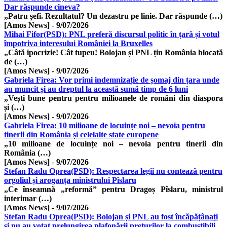
Dar răspunde cineva?
„Patru șefi. Rezultatul? Un dezastru pe linie. Dar răspunde (…)
[Amos News]
-
9/07/2026
Mihai Fifor(PSD): PNL preferă discursul politic în țară și votul
împotriva interesului României la Bruxelles
„Câtă ipocrizie! Cât tupeu! Bolojan și PNL țin România blocată
de (…)
[Amos News]
-
9/07/2026
Gabriela Firea: Vor primi indemnizație de șomaj din țara unde
au muncit și au dreptul la această sumă timp de 6 luni
„Vești bune pentru pentru milioanele de români din diaspora
și (…)
[Amos News]
-
9/07/2026
Gabriela Firea: 10 milioane de locuințe noi – nevoia pentru
tinerii din România și celelalte state europene
„10 milioane de locuințe noi – nevoia pentru tinerii din
România (…)
[Amos News]
-
9/07/2026
Stefan Radu Oprea(PSD): Respectarea legii nu contează pentru
orgoliul și aroganța ministrului Pîslaru
„Ce înseamnă „reformă” pentru Dragoș Pîslaru, ministrul
interimar (…)
[Amos News]
-
9/07/2026
Stefan Radu Oprea(PSD): Bolojan și PNL au fost încăpățânați
și nu au votat prelungirea plafonării prețurilor la combustibili.