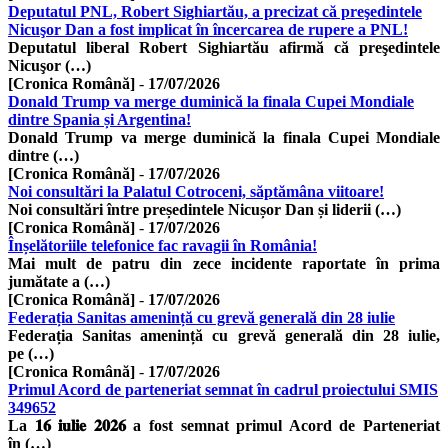
Deputatul PNL, Robert Sighiartău, a precizat că preşedintele
Nicuşor Dan a fost implicat în încercarea de rupere a PNL!
Deputatul liberal Robert Sighiartău afirmă că preşedintele
Nicuşor (…)
[Cronica Română]
-
17/07/2026
Donald Trump va merge duminică la finala Cupei Mondiale
dintre Spania și Argentina!
Donald Trump va merge duminică la finala Cupei Mondiale
dintre (…)
[Cronica Română]
-
17/07/2026
Noi consultări la Palatul Cotroceni, săptămâna viitoare!
Noi consultări între președintele Nicușor Dan și liderii (…)
[Cronica Română]
-
17/07/2026
Înșelătoriile telefonice fac ravagii în România!
Mai mult de patru din zece incidente raportate în prima
jumătate a (…)
[Cronica Română]
-
17/07/2026
Federația Sanitas amenință cu grevă generală din 28 iulie
Federația Sanitas amenință cu grevă generală din 28 iulie,
pe (…)
[Cronica Română]
-
17/07/2026
Primul Acord de parteneriat semnat în cadrul proiectului SMIS
349652
La 𝟏𝟔 𝐢𝐮𝐥𝐢𝐞 𝟐𝟎𝟐𝟔 a fost semnat primul Acord de Parteneriat
în (…)