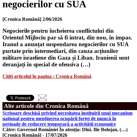
negocierilor cu SUA
[Cronica Română]
2/06/2026
Negocierile pentru încheierea conflictului din
Orientul Mijlociu par să fi intrat, din nou, în impas.
Iranul a anunțat suspendarea negocierilor cu SUA
purtate prin intermediari, din cauza acțiunilor
militare israeliene din Gaza și Liban. Iranienii sunt
deranjați în special de ofensiva (…)
Citiți articolul în pagina : Cronica Română
Alte articole din Cronica Română
Scrisoare deschisă privind necesitatea instituirii unui mecanism
național pentru menținerea ocupării forței de muncă în
perioade de reducere temporară a activității economice
Către: Guvernul României În atenția: Dlui. Ilie Bolojan, (…)
[Cronica Română]
-
17/07/2026