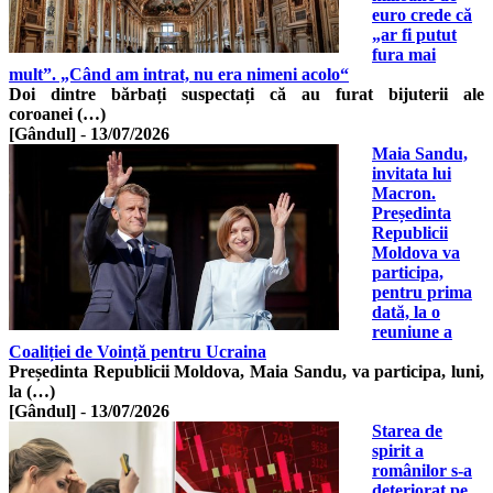
euro crede că
„ar fi putut
fura mai
mult”. „Când am intrat, nu era nimeni acolo“
Doi dintre bărbați suspectați că au furat bijuterii ale
coroanei (…)
[Gândul]
-
13/07/2026
Maia Sandu,
invitata lui
Macron.
Președinta
Republicii
Moldova va
participa,
pentru prima
dată, la o
reuniune a
Coaliției de Voință pentru Ucraina
Președinta Republicii Moldova, Maia Sandu, va participa, luni,
la (…)
[Gândul]
-
13/07/2026
Starea de
spirit a
românilor s-a
deteriorat pe