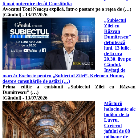
fi mai puternice decât Constituția
Avocatul Toni Neacșu explică, într-o postare pe o rețea de (…)
[Gândul]
-
13/07/2026
„Subiectul
Zilei cu
Răzvan
Dumitrescu”
debutează
luni, 13 iulie,
de la ora
20.30, live pe
Gândul.
Invitați de
marcă: Exclusiv pentru „Subiectul Zilei”, Kelemen Hunor,
despre consultările de astăzi (…)
Prima ediție a emisiunii „Subiectul Zilei cu Răzvan
Dumitrescu” (…)
[Gândul]
-
13/07/2026
Mărturii
halucinante ale
hoților de la
Luvru.
Creierul
jafului de 88
milioane de