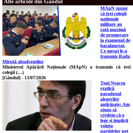
Alte articole din Gândul
MApN spune
că trei colegii
naţionale
militare au
rată maximă
de promovare
la examenul de
bacalaureat.
Ce mesaj le-a
transmis Radu
Miruţă absolvenților
Ministerul Apărării Naționale (MApN) a transmis că trei
colegii (…)
[Gândul]
-
13/07/2026
Toni Neacșu
explică
paradoxul
alegerilor
anticipate: Am
ajuns să
credem că o
lege și implicit
voința
partidelor pot