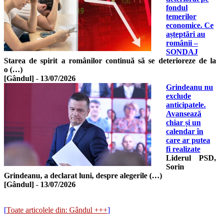
fondul
temerilor
economice. Ce
așteptări au
românii –
SONDAJ
Starea de spirit a românilor continuă să se deterioreze de la
o (…)
[Gândul]
-
13/07/2026
Grindeanu nu
exclude
anticipatele.
Avansează
chiar și un
calendar în
care ar putea
fi realizate
Liderul PSD,
Sorin
Grindeanu, a declarat luni, despre alegerile (…)
[Gândul]
-
13/07/2026
[
Toate articolele din: Gândul +++
]