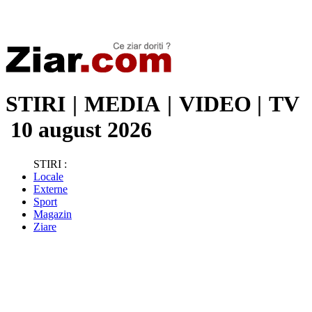
Stiri de ultima oră | Ultimele ştiri | Presa online | Stiri libere
STIRI
|
MEDIA
|
VIDEO
|
TV
10 august 2026
STIRI :
Locale
Externe
Sport
Magazin
Ziare