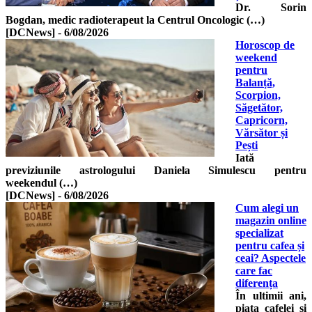
Dr. Sorin
Bogdan, medic radioterapeut la Centrul Oncologic (…)
[DCNews]
-
6/08/2026
Horoscop de
weekend
pentru
Balanță,
Scorpion,
Săgetător,
Capricorn,
Vărsător și
Pești
Iată
previziunile astrologului Daniela Simulescu pentru
weekendul (…)
[DCNews]
-
6/08/2026
Cum alegi un
magazin online
specializat
pentru cafea și
ceai? Aspectele
care fac
diferența
În ultimii ani,
piața cafelei și