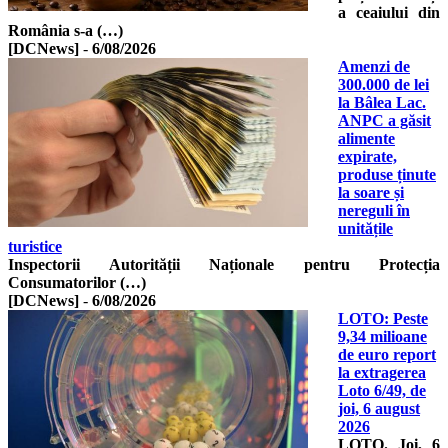
a ceaiului din
România s-a (…)
[DCNews]
-
6/08/2026
Amenzi de
300.000 de lei
la Bâlea Lac.
ANPC a găsit
alimente
expirate,
produse ținute
la soare și
nereguli în
unitățile
turistice
Inspectorii Autorității Naționale pentru Protecția
Consumatorilor (…)
[DCNews]
-
6/08/2026
LOTO: Peste
9,34 milioane
de euro report
la extragerea
Loto 6/49, de
joi, 6 august
2026
LOTO. Joi, 6