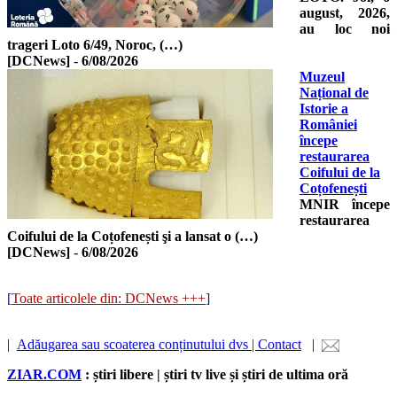
august, 2026,
au loc noi
trageri Loto 6/49, Noroc, (…)
[DCNews]
-
6/08/2026
Muzeul
Național de
Istorie a
României
începe
restaurarea
Coifului de la
Coțofenești
MNIR începe
restaurarea
Coifului de la Coțofenești şi a lansat o (…)
[DCNews]
-
6/08/2026
[
Toate articolele din: DCNews +++
]
|
Adăugarea sau scoaterea conținutului dvs | Contact
|
ZIAR.COM
: știri libere | știri tv live și știri de ultima oră