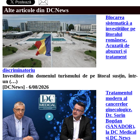
Alte articole din DCNews
Blocarea
sistematică a
investițiilor pe
litoralul
românesc.
Acuzații de
abuzuri și
tratament
discriminatoriu
Investitori din domeniul turismului de pe litoral susțin, într-
un (…)
[DCNews]
-
6/08/2026
Tratamentul
modern al
cancerelor
ginecologice.
Dr. Sorin
Bogdan
(SANADOR),
la DC Medical
și DC News