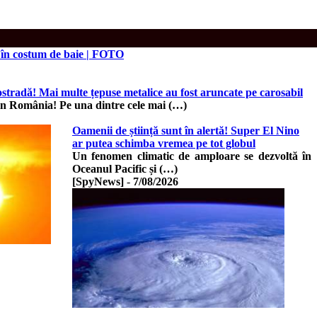
s în costum de baie | FOTO
ostradă! Mai multe țepuse metalice au fost aruncate pe carosabil
in România! Pe una dintre cele mai (…)
Oamenii de știință sunt în alertă! Super El Nino
ar putea schimba vremea pe tot globul
Un fenomen climatic de amploare se dezvoltă în
Oceanul Pacific și (…)
[SpyNews]
-
7/08/2026