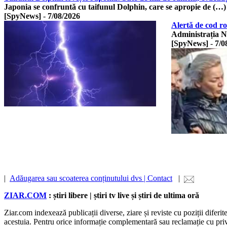
Japonia se confruntă cu taifunul Dolphin, care se apropie de (…)
[SpyNews]
-
7/08/2026
Alertă de cod r
Administrația N
[SpyNews]
-
7/0
|
Adăugarea sau scoaterea conținutului dvs | Contact
|
ZIAR.COM
: știri libere | știri tv live și știri de ultima oră
Ziar.com indexează publicații diverse, ziare și reviste cu poziții diferi
acestuia. Pentru orice informație complementară sau reclamație cu privire