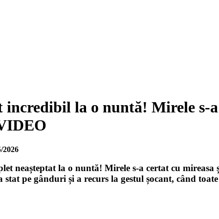
ncredibil la o nuntă! Mirele s-a 
| VIDEO
5/2026
et neașteptat la o nuntă! Mirele s-a certat cu mireasa și 
 stat pe gânduri și a recurs la gestul șocant, când toate