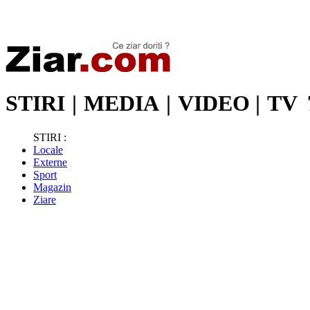
Stiri de ultima oră | Ultimele ştiri | Presa online | Stiri libere
STIRI
|
MEDIA
|
VIDEO
|
TV
STIRI :
Locale
Externe
Sport
Magazin
Ziare