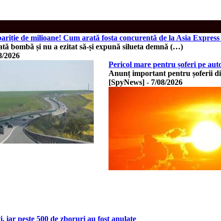
pariție de milioane! Cum arată fosta concurentă de la Asia Expres
tă bombă și nu a ezitat să-și expună silueta demnă (…)
8/2026
Pericol mare pentru șoferi pe aut
Anunț important pentru șoferii d
[SpyNews]
-
7/08/2026
, iar peste 500 de zboruri au fost anulate