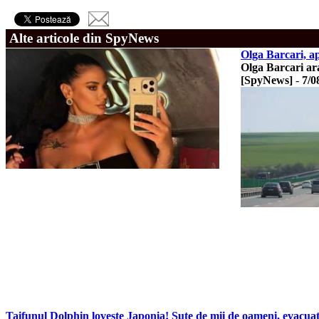
Alte articole din SpyNews
Olga Barcari, a
Olga Barcari ara
[SpyNews]
-
7/0
Taifunul Dolphin lovește Japonia! Sute de mii de oameni, evacuați