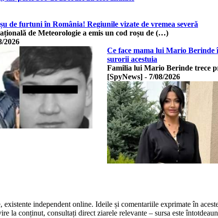
oșu de furtuni în România! Regiunile vizate de vremea severă
ațională de Meteorologie a emis un cod roșu de (…)
8/2026
Ce face mama lui Mario Berinde în
surorii acestuia
Familia lui Mario Berinde trece p
[SpyNews]
-
7/08/2026
te, existente independent online. Ideile și comentariile exprimate în acest
 la conținut, consultați direct ziarele relevante – sursa este întotdeauna