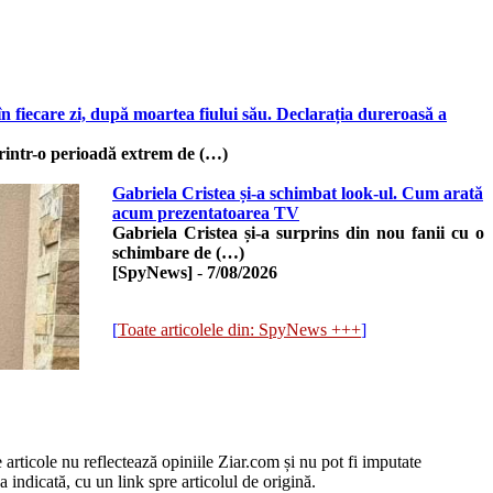
 fiecare zi, după moartea fiului său. Declarația dureroasă a
rintr-o perioadă extrem de (…)
Gabriela Cristea și-a schimbat look-ul. Cum arată
acum prezentatoarea TV
Gabriela Cristea și-a surprins din nou fanii cu o
schimbare de (…)
[SpyNews]
-
7/08/2026
[
Toate articolele din: SpyNews +++
]
e articole nu reflectează opiniile Ziar.com și nu pot fi imputate
 indicată, cu un link spre articolul de origină.