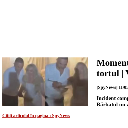
Moment i
tortul 
[SpyNews]
11/0
Incident compl
Bărbatul nu a
Citiți articolul în pagina : SpyNews