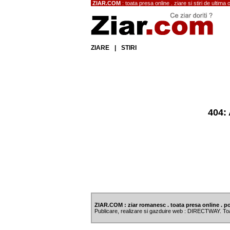
ZIAR.COM
: toata presa online . ziare si stiri de ultima 
ZIARE
|
STIRI
404: 
ZIAR.COM : ziar romanesc . toata presa online . po
Publicare, realizare si gazduire web : DIRECTWAY. To